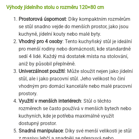
Výhody jídelního stolu o rozměru 120×80 cm
Prostorová úspornost
: Díky kompaktním rozměrům
se stůl snadno vejde do menších prostor, jako jsou
kuchyně, jídelní kouty nebo malé byty.
Vhodný pro 4 osoby
: Tento kuchyňský stůl je ideální
pro menší rodiny nebo domácnosti, kde standardně
sedí 4 lidé. Každý má dostatek místa na stolování,
aniž by působil přeplněně.
Univerzálnost použití
: Může sloužit nejen jako jídelní
stůl, ale i jako pracovní stůl. Jeho velikost ho činí
vhodným pro domácí kanceláře nebo malé pracovní
prostory.
Využití v menších interiérech
: Stůl o těchto
rozměrech se často používá v menších bytech nebo
kuchyních, kde je potřeba maximálně využít
dostupný prostor.
Snadná manipulace
: Díky své menší velikosti je stůl
z masivu lehčí a snadněji se přesouvá nebo