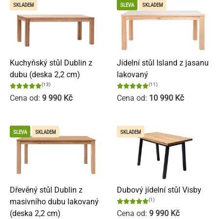
SKLADEM
SLEVA
SKLADEM
Kuchyňský stůl Dublin z
Jídelní stůl Island z jasanu
dubu (deska 2,2 cm)
lakovaný
(13)
(11)
Cena od:
9 990
Kč
Cena od:
10 990
Kč
SLEVA
SKLADEM
SKLADEM
Dřevěný stůl Dublin z
Dubový jídelní stůl Visby
masivního dubu lakovaný
(1)
(deska 2,2 cm)
Cena od:
9 990
Kč