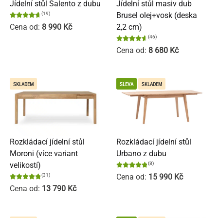
Jídelní stůl Salento z dubu
Jídelní stůl masiv dub
(19)
Brusel olej+vosk (deska
Cena od:
8 990
Kč
2,2 cm)
(46)
Cena od:
8 680
Kč
SKLADEM
SLEVA
SKLADEM
Rozkládací jídelní stůl
Rozkládací jídelní stůl
Moroni (více variant
Urbano z dubu
velikostí)
(8)
(31)
Cena od:
15 990
Kč
Cena od:
13 790
Kč