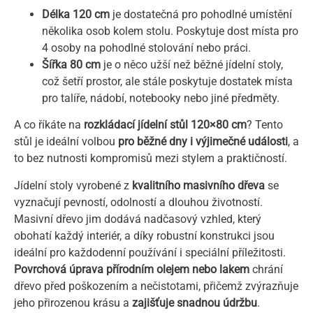
Délka 120 cm
je dostatečná pro pohodlné umístění
několika osob kolem stolu. Poskytuje dost místa pro
4 osoby na pohodlné stolování nebo práci.
Šířka 80 cm
je o něco užší než běžné jídelní stoly,
což šetří prostor, ale stále poskytuje dostatek místa
pro talíře, nádobí, notebooky nebo jiné předměty.
A co říkáte na
rozkládací jídelní stůl 120×80 cm
? Tento
stůl je ideální volbou
pro běžné dny i výjimečné události
, a
to bez nutnosti kompromisů mezi stylem a praktičností.
Jídelní stoly vyrobené z
kvalitního masivního dřeva
se
vyznačují pevností, odolností a dlouhou životností.
Masivní dřevo jim dodává nadčasový vzhled, který
obohatí každý interiér, a díky robustní konstrukci jsou
ideální pro každodenní používání i speciální příležitosti.
Povrchová úprava přírodním olejem nebo lakem
chrání
dřevo před poškozením a nečistotami, přičemž zvýrazňuje
jeho přirozenou krásu a
zajišťuje snadnou údržbu
.