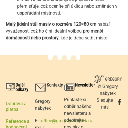
přemisťuje, což oceníte při úklidu nebo změnách v
uspořádání místnosti.
Malý jídelní stůl masiv o rozměru 120×80 cm
nabízí
vyváženost, což ho činí ideální volbou
pro menší
domácnosti nebo prostory
, kde je třeba šetřit místo.
Další
Kontakty
Newsletter
© Gregory
odkazy
nábytek
Přihlaste si
Sledujte
Gregory
Doprava a
odběr našeho
nás
nábytek
platba
newsletteru a
odebírejte
E-
office@gregorynabytek.cz
Reference a
novinky o
hodnocení
mail: