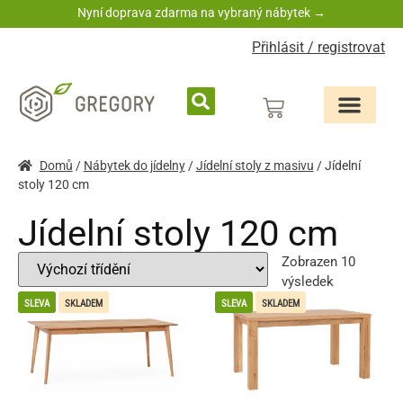
Nyní doprava zdarma na vybraný nábytek →
Přihlásit / registrovat
Domů
/
Nábytek do jídelny
/
Jídelní stoly z masivu
/ Jídelní
stoly 120 cm
Jídelní stoly 120 cm
Zobrazen 10
výsledek
SLEVA
SKLADEM
SLEVA
SKLADEM