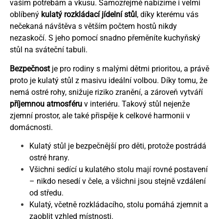
vašim potřebám a vkusu. Samozřejmě nabízíme i velmi
oblíbený
kulatý rozkládací jídelní stůl
, díky kterému vás
nečekaná návštěva s větším počtem hostů nikdy
nezaskočí. S jeho pomocí snadno přeměníte kuchyňský
stůl na sváteční tabuli.
Bezpečnost
je pro rodiny s malými dětmi prioritou, a právě
proto je kulatý stůl z masivu ideální volbou. Díky tomu, že
nemá ostré rohy, snižuje riziko zranění, a zároveň vytváří
příjemnou atmosféru
v interiéru. Takový stůl nejenže
zjemní prostor, ale také přispěje k celkové harmonii v
domácnosti.
Kulatý stůl je bezpečnější pro děti, protože postrádá
ostré hrany.
Všichni sedící u kulatého stolu mají rovné postavení
– nikdo nesedí v čele, a všichni jsou stejně vzdálení
od středu.
Kulatý, včetně rozkládacího, stolu pomáhá zjemnit a
zaoblit vzhled místnosti.