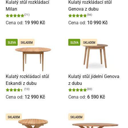
Kulatý stůl rozkládací
Kulatý rozkládací stůl
Milan
Genova z dubu
(71)
(56)
Cena od:
19 990
Kč
Cena od:
10 990
Kč
SLEVA
SKLADEM
SLEVA
SKLADEM
Kulatý rozkládací stůl
Kulatý stůl jídelní Genova
Eskandi z dubu
z dubu
(13)
(30)
Cena od:
12 990
Kč
Cena od:
6 590
Kč
SKLADEM
SKLADEM