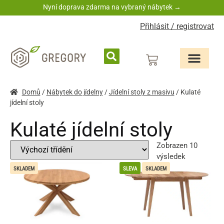
Nyní doprava zdarma na vybraný nábytek →
Přihlásit / registrovat
Domů
/
Nábytek do jídelny
/
Jídelní stoly z masivu
/ Kulaté
jídelní stoly
Kulaté jídelní stoly
Zobrazen 10
výsledek
SKLADEM
SLEVA
SKLADEM