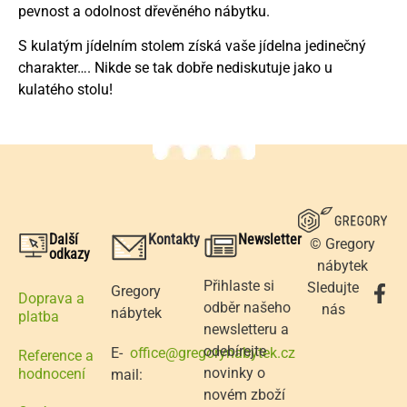
pevnost a odolnost dřevěného nábytku.
S kulatým jídelním stolem získá vaše jídelna jedinečný
charakter…. Nikde se tak dobře nediskutuje jako u
kulatého stolu!
Další
Kontakty
Newsletter
© Gregory
odkazy
nábytek
Přihlaste si
Sledujte
Gregory
Doprava a
odběr našeho
nás
nábytek
platba
newsletteru a
odebírejte
E-
office@gregorynabytek.cz
Reference a
novinky o
hodnocení
mail:
novém zboží