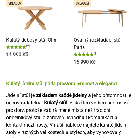
SKLADEM
SKLADEM
Kulatý dubový stůl Olin
Oválný rozkládací stůl
(2)
Paris
14 990
Kč
(2)
15 990
Kč
Kulatý jídelní stůl přidá prostoru jemnost a eleganci.
Jídelní stůl je
základem každé jídelny
a jeho přítomnost je
nepostradatelná.
Kulatý stůl
je skvělou volbou pro menší
prostory, protože zabírá méně místa než tradiční
obdélníkový stůl a zároveň usnadňují komunikaci a
kontakt mezi hosty. V naší nabídce najdete kulaté jídelní
stoly v různých velikostech a stylech, aby vyhovovaly