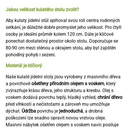
Jakou velikost kulatého stolu zvolit?
Aby kulatý jídelní stůl splňoval svou roli centra rodinných
setkání, je důležité dobře promyslet jeho velikost. Pro čtyři
osoby je ideální průměr kolem 120 cm. Dále je klíčové
ponechat dostatečný prostor okolo stolu. Doporučuje se
80-90 cm mezi stěnou a okrajem stolu, aby byl zajištěn
pohodlný pohyb i sezení.
Materiál je klíčový
Naše kulaté jídelní stoly jsou vyrobeny z masivního dřeva
a povrchově
ošetřeny přírodním olejem s voskem
, který
zvýrazňuje krásu dřeva, jeho strukturu a kresbu. Olej s
voskem dodává povrchu teplý, hladký vzhled,
chrání dřevo
před vlhkostí a nečistotami a zároveň mu umožňuje
dýchat.
Údržba
povrchu je
jednoduchá
, a drobná
poškození lze snadno opravit novou vrstvou oleje.
Masivní nábytek ošetřen olejem s voskem navíc posiluje