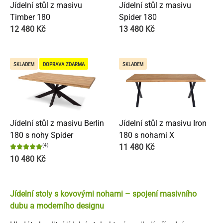
Jídelní stůl z masivu
Jídelní stůl z masivu
Timber 180
Spider 180
12 480
Kč
13 480
Kč
SKLADEM
DOPRAVA ZDARMA
SKLADEM
Jídelní stůl z masivu Berlin
Jídelní stůl z masivu Iron
180 s nohy Spider
180 s nohami X
(4)
11 480
Kč
10 480
Kč
Jídelní stoly s kovovými nohami – spojení masivního
dubu a moderního designu