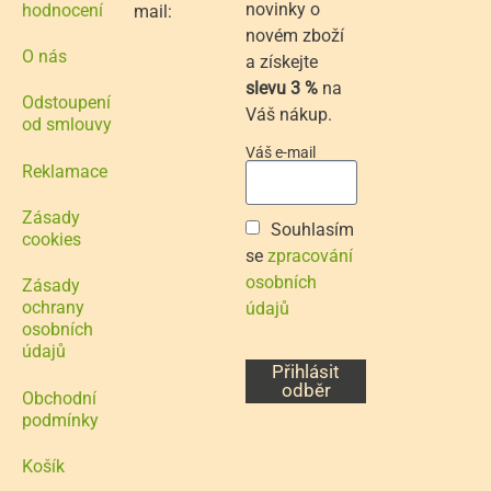
novinky o
hodnocení
mail:
novém zboží
O nás
a získejte
slevu 3 %
na
Odstoupení
Váš nákup.
od smlouvy
Váš e-mail
Reklamace
Zásady
Souhlasím
cookies
se
zpracování
osobních
Zásady
ochrany
údajů
osobních
údajů
Přihlásit
odběr
Obchodní
podmínky
Košík