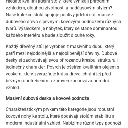
Hledáte kvalitní jídelní stoly, které vynikají přírodním
vzhledem, dlouhou životností a nadčasovým stylem?
Naše kolekce stolů spojuje poctivý jídelní stůl masiv z
dubového dřeva s pevnými kovovými podnožemi různých
tvarů. Výsledkem je nábytek, který se stane dominantou
každého interiéru a bude sloužit dlouhé roky.
Každý dřevěný stůl je vyroben z masivního dubu, který
patří mezi nejodolnější a nejoblíbenější dřeviny. Dubové
desky si zachovávají svou přirozenou kresbu, strukturu i
jedinečný charakter. Povrch je ošetřen kvalitním olejem s
voskem, který zvýrazňuje krásu dřeva, chrání jej před
běžným opotřebením a zároveň zachovává přírodní
vzhled.
Masivní dubová deska a kovové podnože
Charakteristickým prvkem této kategorie jsou robustní
kovové nohy ke stolu, které dodávají stolům stabilitu a
moderní industriální vzhled. Nabízíme různé typy podnoží