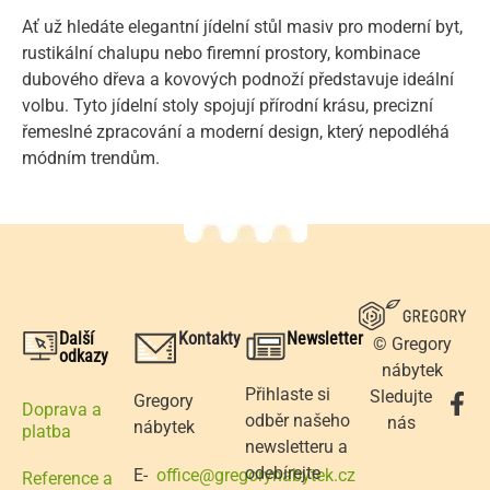
Ať už hledáte elegantní jídelní stůl masiv pro moderní byt,
rustikální chalupu nebo firemní prostory, kombinace
dubového dřeva a kovových podnoží představuje ideální
volbu. Tyto jídelní stoly spojují přírodní krásu, precizní
řemeslné zpracování a moderní design, který nepodléhá
módním trendům.
Další
Kontakty
Newsletter
© Gregory
odkazy
nábytek
Přihlaste si
Sledujte
Gregory
Doprava a
odběr našeho
nás
nábytek
platba
newsletteru a
odebírejte
E-
office@gregorynabytek.cz
Reference a