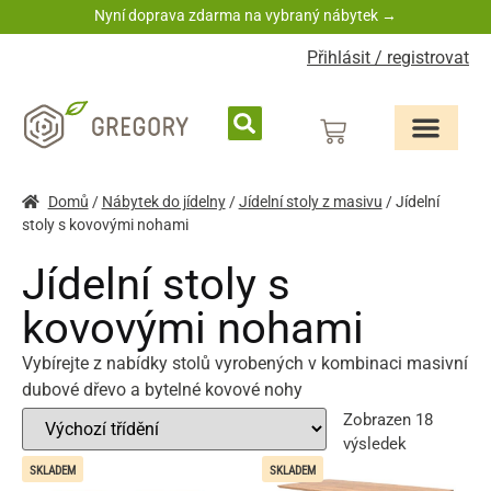
Nyní doprava zdarma na vybraný nábytek →
Přihlásit / registrovat
Domů
/
Nábytek do jídelny
/
Jídelní stoly z masivu
/ Jídelní
stoly s kovovými nohami
Jídelní stoly s
kovovými nohami
Vybírejte z nabídky stolů vyrobených v kombinaci masivní
dubové dřevo a bytelné kovové nohy
Zobrazen 18
výsledek
SKLADEM
SKLADEM