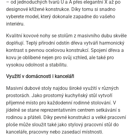
– od jednoduchých tvarů U a A přes elegantní X až po
designové křížené konstrukce. Díky tomu si snadno
vyberete model, který dokonale zapadne do vašeho
interiéru.
Kvalitní kovové nohy se stolům z masivního dubu skvěle
doplňují. Teplý přírodní odstín dřeva vytváří harmonický
kontrast s pevnou ocelovou konstrukcí. Spojení dřeva a
kovu je oblíbené nejen pro svůj vzhled, ale také pro
vysokou odolnost a stabilitu.
Využití v domácnosti i kanceláři
Masivní dubové stoly najdou široké využití v různých
prostorách. Jako prostorný kuchyňský stůl vytvoří
příjemné místo pro každodenní rodinné stolování. V
jídelně se stane reprezentativním centrem setkávání s
rodinou a přáteli. Díky pevné konstrukci a velké pracovní
ploše může sloužit také jako stylový pracovní stůl do
kanceláře, pracovny nebo zasedací místnosti.