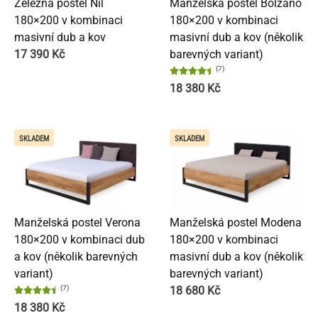
Železná postel Nil
Manželská postel Bolzano
180×200 v kombinaci
180×200 v kombinaci
masivní dub a kov
masivní dub a kov (několik
17 390
Kč
barevných variant)
(7)
18 380
Kč
SKLADEM
SKLADEM
Manželská postel Verona
Manželská postel Modena
180×200 v kombinaci dub
180×200 v kombinaci
a kov (několik barevných
masivní dub a kov (několik
variant)
barevných variant)
(7)
18 680
Kč
18 380
Kč