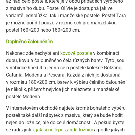
až nad čelo postele, které je v obou případech vyrobeno
z masivního dubu. Postel Olívie je dostupná jak ve
variantě jednolůžka, tak i manželské postele. Postel Tara
je možné pořídit pouze v rozměrech pro manželskou
postel 160×200 nebo 180×200 cm.
Doplněno čalouněním
Nakonec zde nechybí ani
kovové postele
v kombinaci
dubu, kovu a čalouněného čela různých barev. Tyto jsou
v nabídce hned 4 a jedná se o postele kolekce Bolzano,
Catania, Modena a Pescara. Každá z nich je dostupná
v rozměru 180×200 cm, barev k výběru čelního čalounění
je několik, přičemž nejvíce jich naleznete u manželské
postele Modena.
V internetovém obchodě najdete kromě bohatého výběru
postelí také další nábytek z masivu, který se bude hodit
nejen do ložnice, ale do celé domácnosti. A pokud byste
se rádi zjistili,
jak si nejlépe zařídit ložnici
a podle jakých