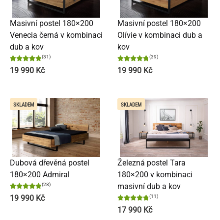
Masivní postel 180×200
Masivní postel 180×200
Venecia černá v kombinaci
Olívie v kombinaci dub a
dub a kov
kov
(31)
(39)
19 990
Kč
19 990
Kč
SKLADEM
SKLADEM
Dubová dřevěná postel
Železná postel Tara
180×200 Admiral
180×200 v kombinaci
(28)
masivní dub a kov
19 990
Kč
(11)
17 990
Kč