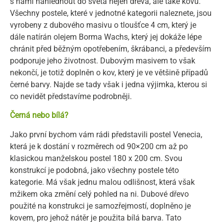
s námi nahlédnout do světa nejen dřeva, ale také kovu.
Všechny postele, které v jednotné kategorii naleznete, jsou
vyrobeny z dubového masivu o tloušťce 4 cm, který je
dále natírán olejem Borma Wachs, který jej dokáže lépe
chránit před běžným opotřebením, škrábanci, a především
podporuje jeho životnost. Dubovým masivem to však
nekončí, je totiž doplněn o kov, který je ve většině případů
černé barvy. Najde se tady však i jedna výjimka, kterou si
co nevidět představíme podrobněji.
Černá nebo bílá?
Jako první bychom vám rádi představili postel Venecia,
která je k dostání v rozměrech od 90×200 cm až po
klasickou manželskou postel 180 x 200 cm. Svou
konstrukcí je podobná, jako všechny postele této
kategorie. Má však jednu malou odlišnost, která však
mžikem oka změní celý pohled na ni. Dubové dřevo
použité na konstrukci je samozřejmostí, doplněno je
kovem, pro jehož nátěr je použita bílá barva. Tato