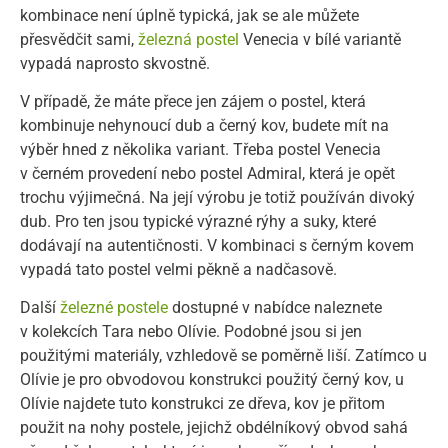
kombinace není úplně typická, jak se ale můžete
přesvědčit sami,
železná postel
Venecia v bílé variantě
vypadá naprosto skvostně.
V případě, že máte přece jen zájem o postel, která
kombinuje nehynoucí dub a černý kov, budete mít na
výběr hned z několika variant. Třeba postel Venecia
v černém provedení nebo postel Admiral, která je opět
trochu výjimečná. Na její výrobu je totiž používán divoký
dub. Pro ten jsou typické výrazné rýhy a suky, které
dodávají na autentičnosti. V kombinaci s černým kovem
vypadá tato postel velmi pěkně a nadčasově.
Další
železné postele
dostupné v nabídce naleznete
v kolekcích Tara nebo Olívie. Podobné jsou si jen
použitými materiály, vzhledově se poměrně liší. Zatímco u
Olívie je pro obvodovou konstrukci použitý černý kov, u
Olívie najdete tuto konstrukci ze dřeva, kov je přitom
použit na nohy postele, jejichž obdélníkový obvod sahá