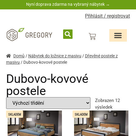
Nyní doprava zdarma na vybraný nábytek →
Přihlásit / registrovat
Domů
/
Nábytek do ložnice z masivu
/
Dřevěné postele z
masivu
/ Dubovo‑kovové postele
Dubovo‑kovové
postele
Zobrazen 12
výsledek
SKLADEM
SKLADEM