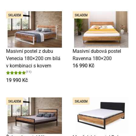
SKLADEM
SKLADEM
Masivní postel z dubu
Masivní dubová postel
Venecia 180×200 cm bílá
Ravenna 180×200
v kombinaci s kovem
16 990
Kč
(11)
19 990
Kč
SKLADEM
SKLADEM