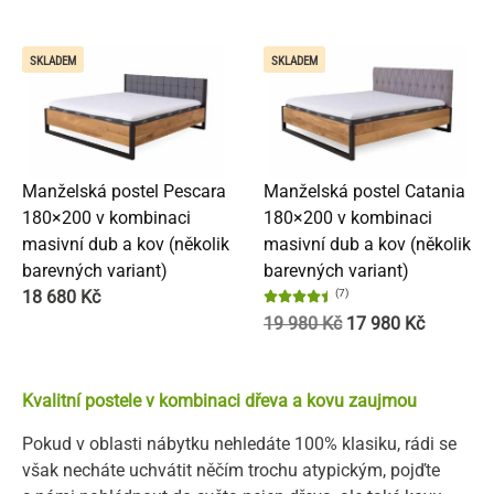
SKLADEM
SKLADEM
Manželská postel Pescara
Manželská postel Catania
180×200 v kombinaci
180×200 v kombinaci
masivní dub a kov (několik
masivní dub a kov (několik
barevných variant)
barevných variant)
18 680
Kč
(7)
19 980
Kč
17 980
Kč
Kvalitní postele v kombinaci dřeva a kovu zaujmou
Pokud v oblasti nábytku nehledáte 100% klasiku, rádi se
však necháte uchvátit něčím trochu atypickým, pojďte