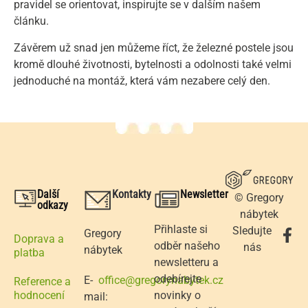
pravidel se orientovat, inspirujte se v dalším našem
článku.
Závěrem už snad jen můžeme říct, že železné postele jsou
kromě dlouhé životnosti, bytelnosti a odolnosti také velmi
jednoduché na montáž, která vám nezabere celý den.
Další
Kontakty
Newsletter
© Gregory
odkazy
nábytek
Přihlaste si
Sledujte
Gregory
Doprava a
odběr našeho
nás
nábytek
platba
newsletteru a
odebírejte
E-
office@gregorynabytek.cz
Reference a
novinky o
hodnocení
mail: