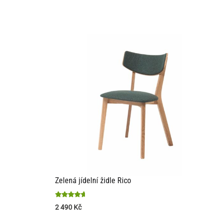
Zelená jídelní židle Rico
Hodnocení
2 490
Kč
4.6