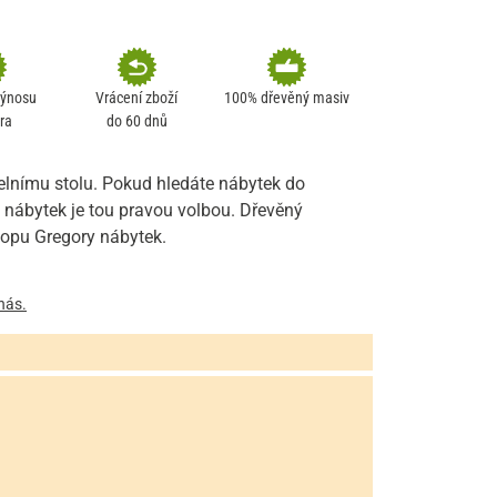
výnosu
Vrácení zboží
100% dřevěný masiv
ra
do 60 dnů
delnímu stolu. Pokud hledáte nábytek do
 nábytek je tou pravou volbou. Dřevěný
hopu Gregory nábytek.
nás.