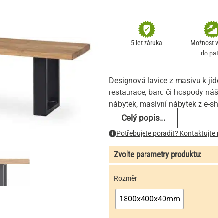
Hodnoceno
2
5
z 5 na
základě
hodnocení
5 let záruka
Možnost 
zákazníka
do pat
Designová lavice z masivu k jí
restaurace, baru či hospody náš
nábytek, masivní nábytek z e-s
Celý popis...
Potřebujete poradit? Kontaktujte 
Zvolte parametry produktu:
Rozměr
1800x400x40mm