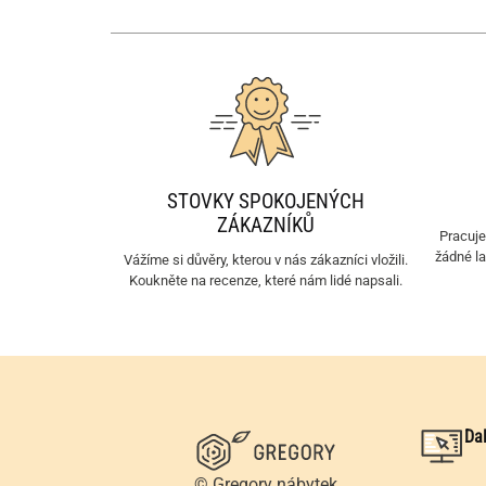
STOVKY SPOKOJENÝCH
ZÁKAZNÍKŮ
Pracuj
žádné l
Vážíme si důvěry, kterou v nás zákazníci vložili.
Koukněte na recenze, které nám lidé napsali.
Da
© Gregory nábytek