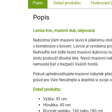
Popis
Detail produktu
Hodnocení 
Popis
Lavice Iron, masivní dub, olejovaná
Nabízíme Vám masivní lavici k jídelnímu stol
v kombinace s kovem. Lavice je vyrobena po
Nahraďte své židle touto masivní dubovou la
stolu poslouží dlouhá léta. Navíc masivní n
nemusíte bát o bezpečí Vaších hostů.
Pokud upřednostňujete masivní nábytek před l
právě pro Vás! Neváhejte a doplňte si svoje o
Detail produktu:
Výška: 45 cm
Hloubka: 40 cm
Rozměr sedáku: 160 nebo 180 cm