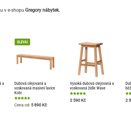
ku v e-shopu
Gregory nábytek.
SLEVA!
á a
Dubová olejovaná a
Vysoká dubová olejovaná a
Dub
voskovaná masivní lavice
voskovaná židle Wave
béž
Kobi
Hodnocení
Hod
2 590
Kč
2 
4.93
5
Hodnocení
Cena od:
5 890
Kč
z 5
z 5
4.76
z 5