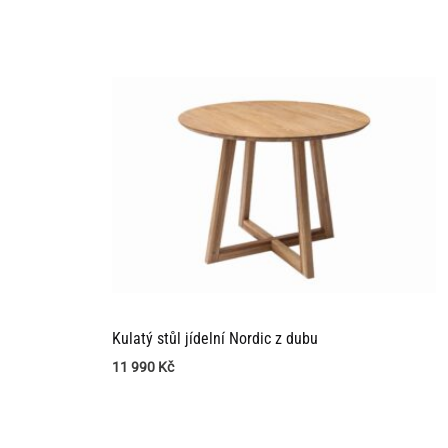
z 5
Kulatý stůl jídelní Nordic z dubu
11 990
Kč