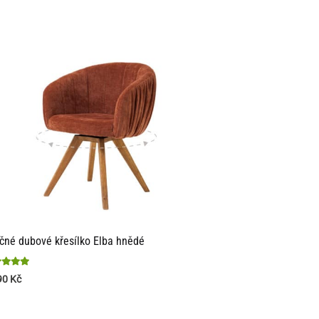
čné dubové křesílko Elba hnědé
nocení
90
Kč