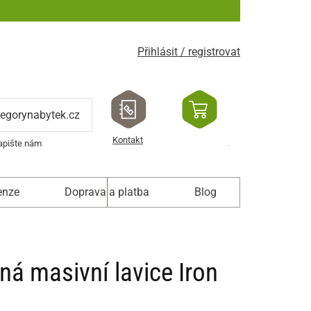
Přihlásit / registrovat
regorynabytek.cz
Kontakt
apište nám
enze
Doprava a platba
Blog
ná masivní lavice Iron