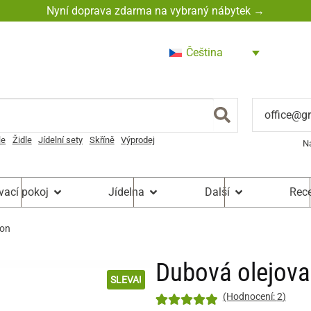
Nyní doprava zdarma na vybraný nábytek →
Čeština
office@g
le
Židle
Jídelní sety
Skříně
Výprodej
N
vací pokoj
Jídelna
Další
Rec
ron
Dubová olejova
SLEVA!
(Hodnocení:
2
)