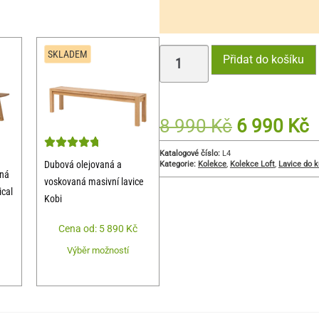
SKLADEM
Přidat do košíku
8 990
Kč
6 990
Kč
Katalogové číslo:
L4
Dubová olejovaná a
Kategorie:
Kolekce
,
Kolekce Loft
,
Lavice do 
aná
voskovaná masivní lavice
ical
Kobi
Cena od:
5 890
Kč
Výběr možností