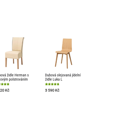
ová židle Herman s
Dubová olejovaná jídelní
ovým polstrováním
židle Luka L
nocení
Hodnocení
320
Kč
3 590
Kč
4.89
z 5