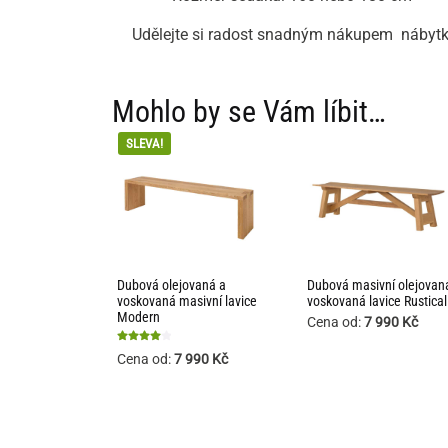
Udělejte si radost snadným nákupem nábyt
Mohlo by se Vám líbit…
SLEVA!
Dubová olejovaná a
Dubová masivní olejovan
voskovaná masivní lavice
voskovaná lavice Rustical
Modern
Cena od:
7 990
Kč
Hodnocení
Cena od:
7 990
Kč
4
z 5