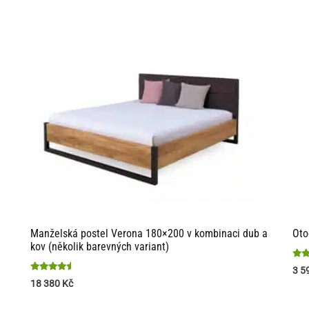
z 5
z 5
Manželská postel Verona 180×200 v kombinaci dub a
Oto
kov (několik barevných variant)
Hod
3 5
Hodnocení
5
18 380
Kč
4.43
z 5
z 5