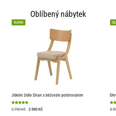
Oblíbený nábytek
SLEVA!
SL
Jídelní židle Diran s béžovým polstrováním
Dře
Hodnocení
Hod
2 790
Kč
2 580
Kč
3 5
4.85
4.94