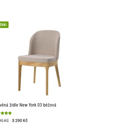
EVA!
věná židle New York 03 béžová
nocení
90
Kč
3 290
Kč