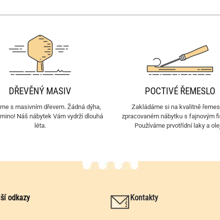
DŘEVĚNÝ MASIV
POCTIVÉ ŘEMESLO
eme s masivním dřevem. Žádná dýha,
Zakládáme si na kvalitně řemes
amino! Náš nábytek Vám vydrží dlouhá
zpracovaném nábytku s fajnovým f
léta.
Používáme prvotřídní laky a ole
lší odkazy
Kontakty