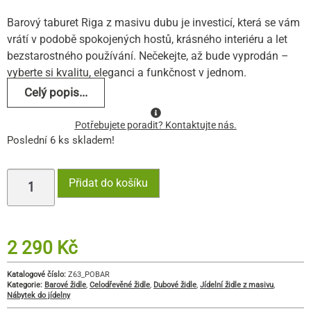
Barový taburet Riga z masivu dubu je investicí, která se vám
vrátí v podobě spokojených hostů, krásného interiéru a let
bezstarostného používání. Nečekejte, až bude vyprodán –
vyberte si kvalitu, eleganci a funkčnost v jednom.
Celý popis...
Potřebujete poradit? Kontaktujte nás.
Poslední 6 ks skladem!
Přidat do košíku
2 290
Kč
Katalogové číslo:
Z63_POBAR
Kategorie:
Barové židle
,
Celodřevěné židle
,
Dubové židle
,
Jídelní židle z masivu
,
Nábytek do jídelny