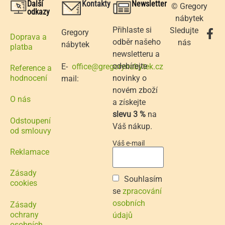
Další
Kontakty
Newsletter
© Gregory
odkazy
nábytek
Přihlaste si
Sledujte
Gregory
Doprava a
odběr našeho
nás
nábytek
platba
newsletteru a
odebírejte
E-
office@gregorynabytek.cz
Reference a
novinky o
hodnocení
mail:
novém zboží
O nás
a získejte
slevu 3 %
na
Odstoupení
Váš nákup.
od smlouvy
Váš e-mail
Reklamace
Zásady
Souhlasím
cookies
se
zpracování
osobních
Zásady
ochrany
údajů
osobních