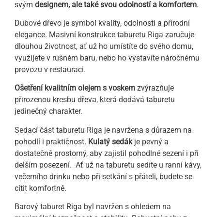
svým
designem, ale také svou odolností a komfortem
.
Dubové dřevo je symbol kvality, odolnosti a přírodní
elegance. Masivní konstrukce taburetu Riga zaručuje
dlouhou životnost, ať už ho umístíte do svého domu,
využijete v rušném baru, nebo ho vystavíte náročnému
provozu v restauraci.
Ošetření kvalitním olejem s voskem
zvýrazňuje
přirozenou kresbu dřeva, která dodává taburetu
jedinečný charakter.
Sedací část taburetu Riga je navržena s důrazem na
pohodlí i praktičnost.
Kulatý sedák
je pevný a
dostatečně prostorný, aby zajistil pohodlné sezení i při
delším posezení. Ať už na taburetu sedíte u ranní kávy,
večerního drinku nebo při setkání s přáteli, budete se
cítit komfortně.
Barový taburet Riga byl navržen s ohledem na