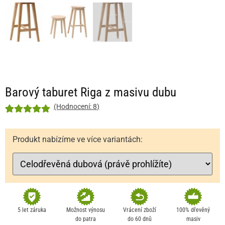
Barový taburet Riga z masivu dubu
(Hodnocení:
8
)
Hodnoceno
8
5
z 5 na
Produkt nabízíme ve více variantách:
základě
hodnocení
zákazníka
5 let záruka
Možnost výnosu
Vrácení zboží
100% dřevěný
do patra
do 60 dnů
masiv