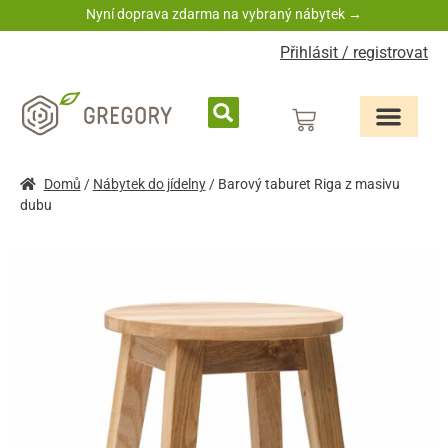
Nyní doprava zdarma na vybraný nábytek →
Přihlásit / registrovat
Domů
/
Nábytek do jídelny
/ Barový taburet Riga z masivu
dubu