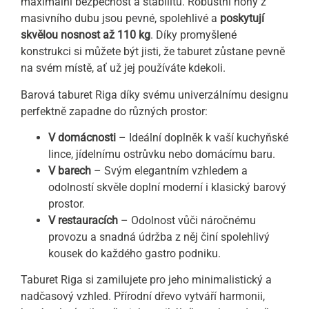
maximální bezpečnost a stabilitu. Robustní nohy z
masivního dubu jsou pevné, spolehlivé a
poskytují
skvělou nosnost až 110 kg
. Díky promyšlené
konstrukci si můžete být jisti, že taburet zůstane pevně
na svém místě, ať už jej používáte kdekoli.
Barová taburet Riga díky svému univerzálnímu designu
perfektně zapadne do různých prostor:
V domácnosti
– Ideální doplněk k vaší kuchyňské
lince, jídelnímu ostrůvku nebo domácímu baru.
V barech
– Svým elegantním vzhledem a
odolností skvěle doplní moderní i klasický barový
prostor.
V restauracích
– Odolnost vůči náročnému
provozu a snadná údržba z něj činí spolehlivý
kousek do každého gastro podniku.
Taburet Riga si zamilujete pro jeho minimalistický a
nadčasový vzhled. Přírodní dřevo vytváří harmonii,