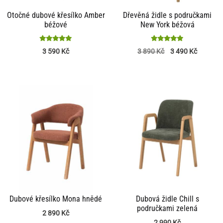
Otočné dubové křesílko Amber
Dřevěná židle s područkami
béžové
New York béžová
Hodnocení
Hodnocení
3 590
Kč
3 890
Kč
3 490
Kč
5
5
z 5
z 5
Dubové křesílko Mona hnědé
Dubová židle Chill s
područkami zelená
2 890
Kč
2 990
Kč