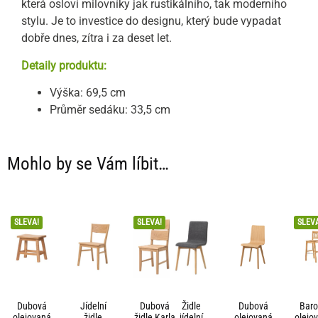
která osloví milovníky jak rustikálního, tak moderního
stylu. Je to investice do designu, který bude vypadat
dobře dnes, zítra i za deset let.
Detaily produktu:
Výška: 69,5 cm
Průměr sedáku: 33,5 cm
Mohlo by se Vám líbit…
SLEVA!
SLEVA!
SLEV
Dubová
Jídelní
Dubová
Židle
Dubová
Bar
olejovaná
židle
židle Karla
jídelní
olejovaná
olejo