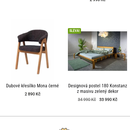
SLEVA!
Dubové křesílko Mona černé
Designová postel 180 Konstanz
z masivu zelený dekor
2 890
Kč
34 990
Kč
33 990
Kč