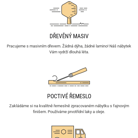
DŘEVĚNÝ MASIV
Pracujeme s masivním dřevem. Žádná dýha, žádné lamino! Náš nábytek
Vám vydrží dlouhá léta.
POCTIVÉ ŘEMESLO
Zakládáme si na kvalitně řemeslně zpracovaném nábytku s fajnovým
finišem. Používáme prvotřídní laky a oleje.