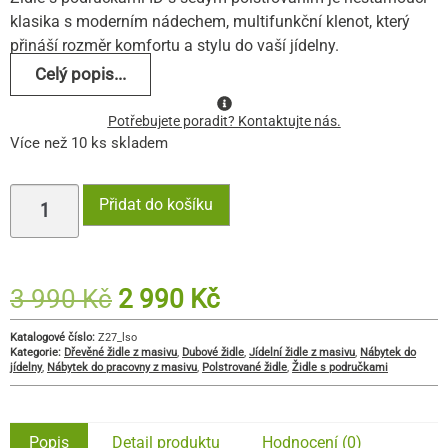
klasika s moderním nádechem, multifunkční klenot, který
přináší rozměr komfortu a stylu do vaší jídelny.
Celý popis...
Potřebujete poradit? Kontaktujte nás.
Více než 10 ks skladem
Přidat do košíku
3 990
Kč
2 990
Kč
Katalogové číslo:
Z27_lso
Kategorie:
Dřevěné židle z masivu
,
Dubové židle
,
Jídelní židle z masivu
,
Nábytek do
jídelny
,
Nábytek do pracovny z masivu
,
Polstrované židle
,
Židle s područkami
Popis
Detail produktu
Hodnocení (0)