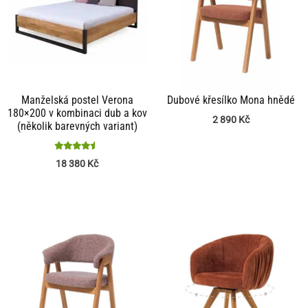
Manželská postel Verona
Dubové křesílko Mona hnědé
180×200 v kombinaci dub a kov
2 890
Kč
(několik barevných variant)
Hodnocení
18 380
Kč
4.43
z 5