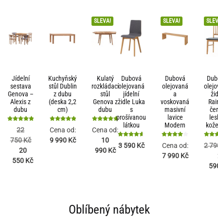
SLEVA!
SLEVA!
SLEV
Jídelní
Kuchyňský
Kulatý
Dubová
Dubová
Dub
sestava
stůl Dublin
rozkládací
olejovaná
olejovaná
olej
Genova –
z dubu
stůl
jídelní
a
ži
Alexis z
(deska 2,2
Genova z
židle Luka
voskovaná
Rai
dubu
cm)
dubu
s
masivní
če
prošívanou
lavice
les
látkou
Modern
kož
Hodnocení
Hodnocení
Hodnocení
22
Cena od:
Cena od:
5
5
4.84
750
Kč
9 990
Kč
10
z 5
z 5
z 5
Hodnocení
Hodnocení
Hodn
3 590
Kč
Cena od:
2 7
4.67
4
20
990
Kč
7 990
Kč
z 5
z 5
z
550
Kč
59
Oblíbený nábytek