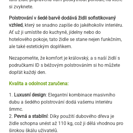
si zvyknete.
Polstrování v šedé barvě dodává židli sofistikovaný
vzhled
, který se snadno zapíše do jakéhokoliv interiéru.
Ať už ji umístíte do kuchyně, jídelny nebo do
hotelového pokoje, tato židle se stane nejen funkčním,
ale také estetickým doplňkem.
Nezapomeňte, že komfort je královský, a s naší židlí s
područkami ID s béžovým polstrováním si ho můžete
dopřát každý den.
Kvalita a odolnost zaručena:
1.
Luxusní design
: Elegantní kombinace masivního
dubu a šedého polstrování dodá vašemu interiéru
šmrnc.
2.
Pevná a stabilní
: Díky použití dubového dřeva je
židle schopna unést až 110 kg, což ji dělá vhodnou pro
širokou škálu uživatelů.