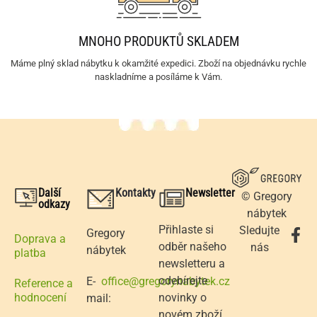
MNOHO PRODUKTŮ SKLADEM
Máme plný sklad nábytku k okamžité expedici. Zboží na objednávku rychle
naskladníme a posíláme k Vám.
Další
Kontakty
Newsletter
© Gregory
odkazy
nábytek
Přihlaste si
Sledujte
Gregory
Doprava a
odběr našeho
nás
nábytek
platba
newsletteru a
odebírejte
E-
office@gregorynabytek.cz
Reference a
novinky o
hodnocení
mail:
novém zboží