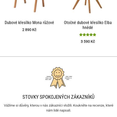
Dubové křesílko Mona růžové
Otočné dubové křesílko Elba
hnědé
2 890
Kč
Hodnocení
3 590
Kč
5
z 5
STOVKY SPOKOJENÝCH ZÁKAZNÍKŮ
Vážíme si důvěry, kterou v nás zákazníci vložili. Koukněte na recenze, které
nám lidé napsali.