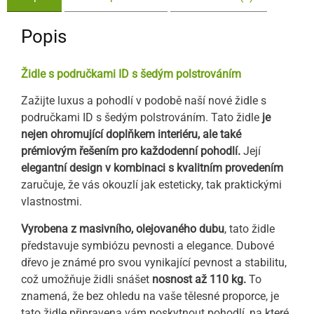
Popis
Židle s područkami ID s šedým polstrováním
Zažijte luxus a pohodlí v podobě naší nové židle s
područkami ID s šedým polstrováním. Tato židle
je
nejen ohromující doplňkem interiéru, ale také
prémiovým řešením pro každodenní pohodlí.
Její
elegantní design v kombinaci s kvalitním provedením
zaručuje, že vás okouzlí jak esteticky, tak praktickými
vlastnostmi.
Vyrobena z masivního, olejovaného dubu
, tato židle
představuje symbiózu pevnosti a elegance. Dubové
dřevo je známé pro svou vynikající pevnost a stabilitu,
což umožňuje židli snášet
nosnost až 110 kg.
To
znamená, že bez ohledu na vaše tělesné proporce, je
tato židle připravena vám poskytnout pohodlí, na které