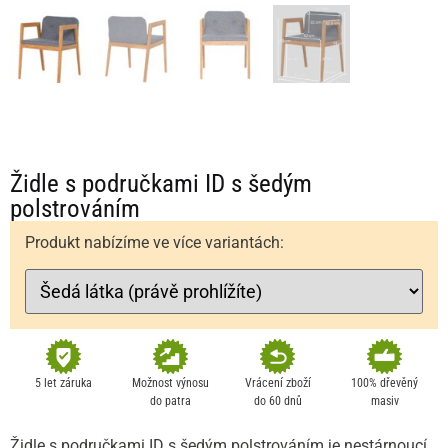
Židle s područkami ID s šedým
polstrováním
Produkt nabízíme ve více variantách:
5 let záruka
Možnost výnosu
Vrácení zboží
100% dřevěný
do patra
do 60 dnů
masiv
Židle s područkami ID s šedým polstrováním je nestárnoucí