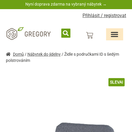
Nyní doprava zdarma na vybraný nábytek →
Přihlásit / registrovat
Domů
/
Nábytek do jídelny
/ Židle s područkami ID s šedým
polstrováním
SLEVA!