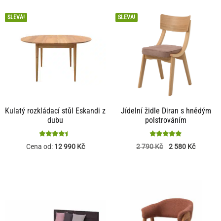
SLEVA!
SLEVA!
Kulatý rozkládací stůl Eskandi z
Jídelní židle Diran s hnědým
dubu
polstrováním
Hodnocení
Hodnocení
Cena od:
12 990
Kč
2 790
Kč
2 580
Kč
4.38
5
z 5
z 5