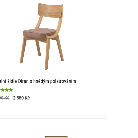
elní židle Diran s hnědým polstrováním
nocení
90
Kč
2 580
Kč