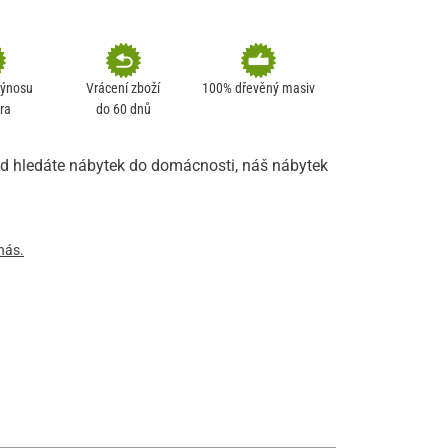
výnosu
Vrácení zboží
100% dřevěný masiv
ra
do 60 dnů
ud hledáte nábytek do domácnosti, náš nábytek
nás.