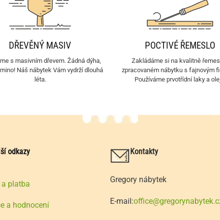
DŘEVĚNÝ MASIV
POCTIVÉ ŘEMESLO
eme s masivním dřevem. Žádná dýha,
Zakládáme si na kvalitně řemes
amino! Náš nábytek Vám vydrží dlouhá
zpracovaném nábytku s fajnovým f
léta.
Používáme prvotřídní laky a ole
lší odkazy
Kontakty
Gregory nábytek
a platba
E-mail:
office@gregorynabytek.c
ce a hodnocení