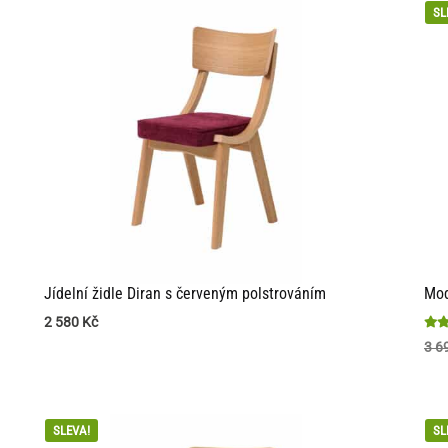
SL
Jídelní židle Diran s červeným polstrováním
Mod
2 580
Kč
Hod
3 6
4.63
z 5
SLEVA!
SL