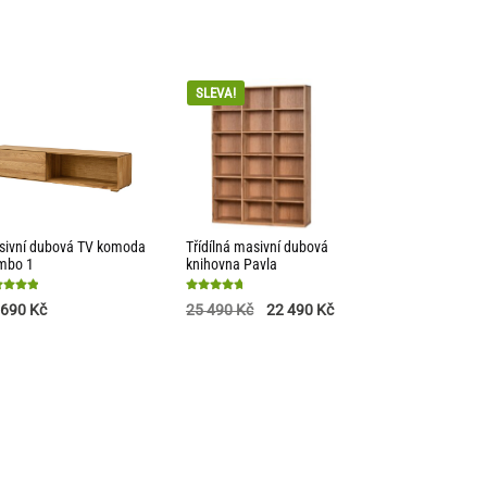
SLEVA!
sivní dubová TV komoda
Třídílná masivní dubová
mbo 1
knihovna Pavla
nocení
Hodnocení
 690
Kč
25 490
Kč
22 490
Kč
4.81
z 5