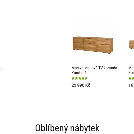
da
Masivní dubová TV komoda
Ma
Kombo 2
Ko
Hodnocení
Hod
23 990
Kč
16
5
5
z 5
z 5
Oblíbený nábytek