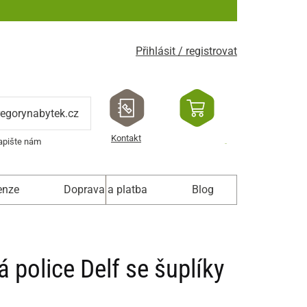
Přihlásit / registrovat
regorynabytek.cz
Kontakt
apište nám
enze
Doprava a platba
Blog
police Delf se šuplíky