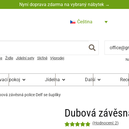
Nyní doprava zdarma na vybraný nábytek →
Čeština
office@g
le
Židle
Jídelní sety
Skříně
Výprodej
N
vací pokoj
Jídelna
Další
Rec
ová závěsná police Delf se šuplíky
Dubová závěsná 
(Hodnocení:
2
)