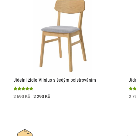
Jídelní židle Vilnius s šedým polstrováním
Jíd
Hodnocení
Hod
2 690
Kč
2 290
Kč
2 7
5
5
z 5
z 5