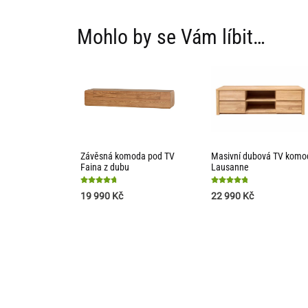
Mohlo by se Vám líbit…
Závěsná komoda pod TV
Masivní dubová TV komo
Faina z dubu
Lausanne
Hodnocení
Hodnocení
19 990
Kč
22 990
Kč
4.8
4.85
z 5
z 5