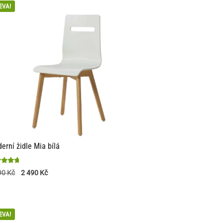
EVA!
erní židle Mia bílá
nocení
90
Kč
2 490
Kč
EVA!