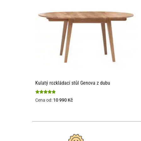
Kulatý rozkládací stůl Genova z dubu
Hodnocení
Cena od:
10 990
Kč
4.84
z 5