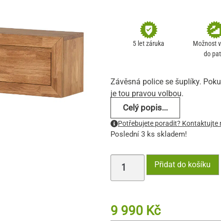
Hodnoceno
2
5
z 5 na
základě
hodnocení
5 let záruka
Možnost 
zákazníka
do pat
Závěsná police se šuplíky. Pok
je tou pravou volbou.
Celý popis...
Potřebujete poradit? Kontaktujte 
Poslední 3 ks skladem!
Přidat do košíku
9 990
Kč