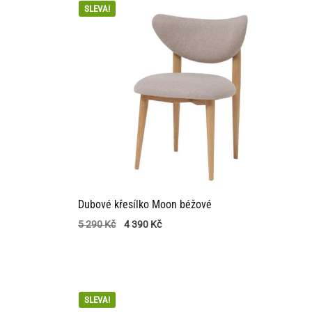
SLEVA!
Dubové křesílko Moon béžové
5 290
Kč
4 390
Kč
SLEVA!