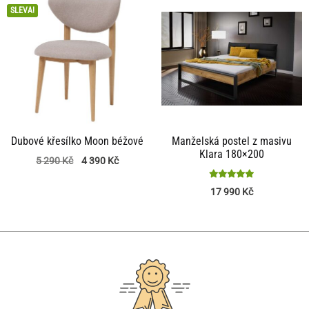
SLEVA!
Dubové křesílko Moon béžové
Manželská postel z masivu
Klara 180×200
5 290
Kč
4 390
Kč
Hodnocení
17 990
Kč
5
z 5