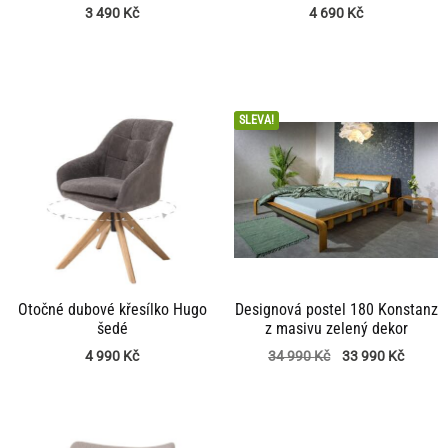
3 490
Kč
4 690
Kč
SLEVA!
Otočné dubové křesílko Hugo
Designová postel 180 Konstanz
šedé
z masivu zelený dekor
4 990
Kč
34 990
Kč
33 990
Kč