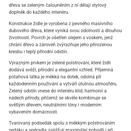
dřeva se zeleným čalouněním z ní dělají stylový
doplněk do každého interiéru.
Konstrukce židle je vyrobena z pevného masivního
dubového dřeva, které vyniká svou odolností a dlouhou
životností. Povrch je ošetřen olejem s voskem, jenž
chrání dřevo a zároveň zvýrazňuje jeho přirozenou
kresbu i teplý přírodní odstín.
Výrazným prvkem je zelené polstrování, které židli
dodává svěží, přírodní a elegantní vzhled. Příjemná
potahová látka je měkká na dotek, odolná při
každodenním používání a vytváří útulnou atmosféru.
Zelený odstín vnese do interiéru klid, harmonii a
nádech přírody, přičemž se skvěle kombinuje se
světlým dřevem, neutrálními tóny i moderním
vybavením domácnosti.
Tvarovaný podsedák spolu s měkkým polstrováním
sedáku a opěradla zajišťují maximální pohodlí i při