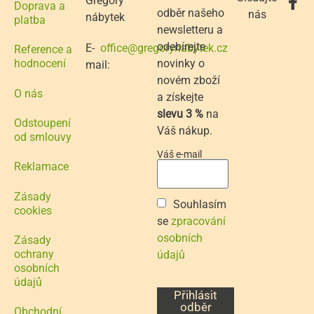
Gregory
Doprava a
odběr našeho
nás
nábytek
platba
newsletteru a
odebírejte
E-
office@gregorynabytek.cz
Reference a
novinky o
hodnocení
mail:
novém zboží
O nás
a získejte
slevu 3 %
na
Odstoupení
Váš nákup.
od smlouvy
Váš e-mail
Reklamace
Zásady
Souhlasím
cookies
se
zpracování
osobních
Zásady
ochrany
údajů
osobních
údajů
Přihlásit
odběr
Obchodní