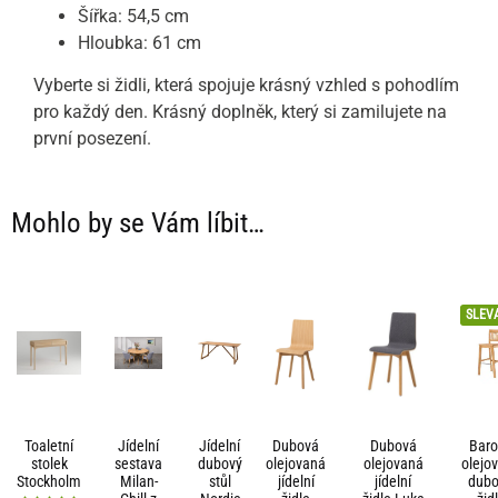
Šířka: 54,5 cm
Hloubka: 61 cm
Vyberte si židli, která spojuje krásný vzhled s pohodlím
pro každý den. Krásný doplněk, který si zamilujete na
první posezení.
Mohlo by se Vám líbit…
SLEV
Toaletní
Jídelní
Jídelní
Dubová
Dubová
Bar
stolek
sestava
dubový
olejovaná
olejovaná
olejo
Stockholm
Milan-
stůl
jídelní
jídelní
dub