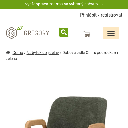
Nyní doprava zdarma na vybraný nábytek →
Přihlásit / registrovat
Domů
/
Nábytek do jídelny
/ Dubová židle Chill s područkami
zelená