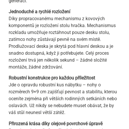
generací.
Jednoduché a rychlé rozložení
Díky propracovanému mechanismu z kovových
komponentů je rozložení stolu hračka. Mechanismus
rozkladu umožňuje roztáhnout pouze desku stolu,
zatímco nohy zůstávají pevně na svém místě.
Prodlužovací deska je skrytá pod hlavní deskou a je
snadno dostupná, když ji potřebujete. Celý proces
rozložení trvá jen několik sekund – žádné složité
montáže, žádné zdržování.
Robustní konstrukce pro každou příležitost
Jde o opravdu robustní kus nábytku – nohy o
rozměrech 9×9 cm zajišťují pevnost a stabilitu, kterou
oceníte zejména při větších rodinných setkáních nebo
oslavách. Už nikdy se nebudete muset obávat, že by
váš stůl neunesl větší zátěž.
Přirozená krása díky olejové povrchové úpravě