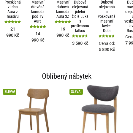
Prosklená
Masivní
Masivní
Dubová
Dubová
Du
vitrína
dřevěná
dubová
olejovaná
olejovaná
mas
Aura z
komoda
komoda
jídelní
a
olej
masivu
pod TV
Aura 3Z
židle Luka
voskovaná
Aura
s
masivní
vosk
prošívanou
lavice
la
Hodnocení
Hodnocení
21
19
látkou
Kobi
Rus
5
5
Hodnocení
14
990
Kč
990
Kč
z 5
z 5
5
Cen
990
Kč
z 5
Hodnocení
Hodnocení
7 9
3 590
Kč
Cena od:
4.67
4.76
5 890
Kč
z 5
z 5
Oblíbený nábytek
SLEVA!
SLEVA!