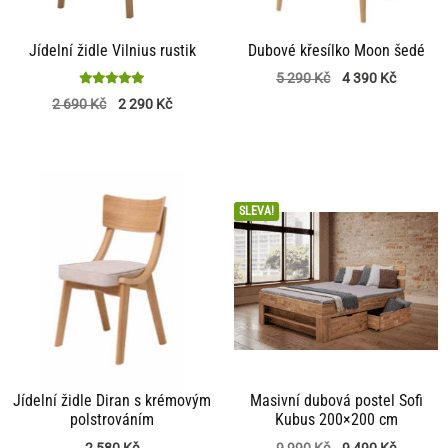
Jídelní židle Vilnius rustik
Dubové křesílko Moon šedé
5 290
Kč
4 390
Kč
Hodnocení
2 690
Kč
2 290
Kč
5
z 5
SLEVA!
Jídelní židle Diran s krémovým
Masivní dubová postel Sofi
polstrováním
Kubus 200×200 cm
2 580
Kč
9 990
Kč
9 490
Kč