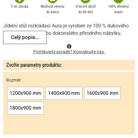
základě
5 let záruka
Možnost výnosu
Vrácení zboží
100% dřevěný
hodnocení
do patra
do 60 dnů
masiv
zákazníka
Jídelní stůl rozkládací Aura je vyroben ze 100 % dubového
dřeva, který je zárukou dokonalého přírodního nábytku.
Celý popis...
Potřebujete poradit? Kontaktujte nás.
Zvolte parametry produktu:
Rozměr
1200x900 mm
1400x900 mm
1600x900 mm
1800x900 mm