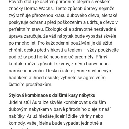
Povrch stolu je ošetřen přírodním olejem s voskem
značky Borma Wachs. Tento způsob úpravy nejenže
zvýrazňuje přirozenou krásu dubového dřeva, ale také
poskytuje ochranu před poškozením a udržuje dřevo v
perfektním stavu. Ekologická a zdravotně nezávadná
úprava zaručuje, že váš nábytek bude vypadat skvěle
po mnoho let. Pro každodenní používání je důležité
chránit desku před vlhkostí a teplem – vždy používejte
podložky pod horké nebo mokré předměty. Přímý
kontakt může způsobit skvrny, změnu barvy nebo
narušení povrchu. Desku čistěte jemně navlhčeným
hadříkem a ihned osušte, vyhněte se agresivním
čisticím prostředkům.
Stylová kombinace s dalšími kusy nábytku
Jídelní stůl Aura lze skvěle kombinovat s dalším
dubovým nábytkem v barvě přírodního oleje z naší
nabídky. Ať už hledáte jídelní židle, vitríny nebo
komody, vaše jídelna bude vypadat jednotně a