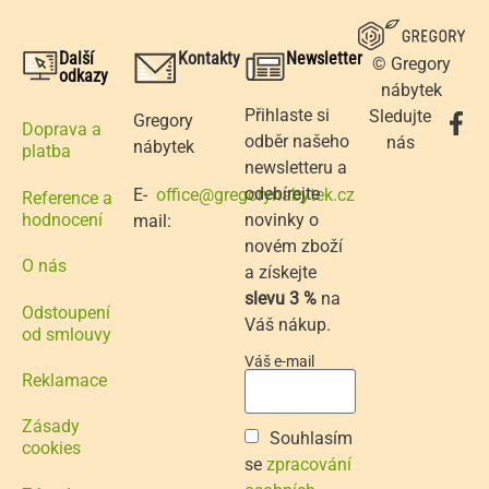
Další
Kontakty
Newsletter
© Gregory
odkazy
nábytek
Přihlaste si
Sledujte
Gregory
Doprava a
odběr našeho
nás
nábytek
platba
newsletteru a
odebírejte
E-
office@gregorynabytek.cz
Reference a
novinky o
hodnocení
mail:
novém zboží
O nás
a získejte
slevu 3 %
na
Odstoupení
Váš nákup.
od smlouvy
Váš e-mail
Reklamace
Zásady
Souhlasím
cookies
se
zpracování