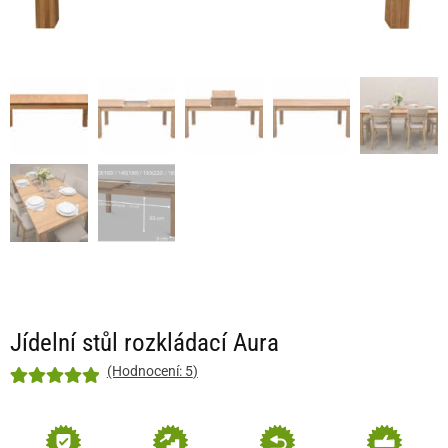
Jídelní stůl rozkládací Aura
(Hodnocení:
5
)
Hodnoceno
5
5
z 5 na