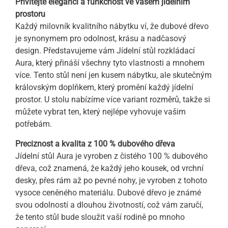
Přivítejte eleganci a funkčnost ve vašem jídelním
prostoru
Každý milovník kvalitního nábytku ví, že dubové dřevo
je synonymem pro odolnost, krásu a nadčasový
design. Představujeme vám Jídelní stůl rozkládací
Aura, který přináší všechny tyto vlastnosti a mnohem
více. Tento stůl není jen kusem nábytku, ale skutečným
královským doplňkem, který promění každý jídelní
prostor. U stolu nabízíme více variant rozměrů, takže si
můžete vybrat ten, který nejlépe vyhovuje vašim
potřebám.
Preciznost a kvalita z 100 % dubového dřeva
Jídelní stůl Aura je vyroben z čistého 100 % dubového
dřeva, což znamená, že každý jeho kousek, od vrchní
desky, přes rám až po pevné nohy, je vyroben z tohoto
vysoce ceněného materiálu. Dubové dřevo je známé
svou odolností a dlouhou životností, což vám zaručí,
že tento stůl bude sloužit vaší rodině po mnoho