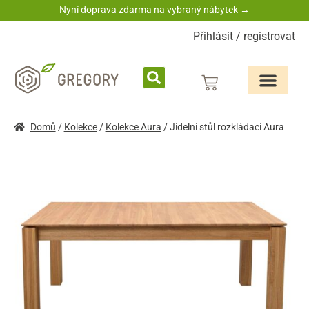
Nyní doprava zdarma na vybraný nábytek →
Přihlásit / registrovat
Domů
/
Kolekce
/
Kolekce Aura
/ Jídelní stůl rozkládací Aura