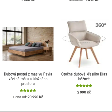
Dubová postel z masivu Pavla
Otočné dubové křesílko Dias
včetně roštu a úložného
béžové
prostoru
Hodnocení
2 990
Kč
Hodnocení
5
Cena od:
20 990
Kč
4.84
z 5
z 5