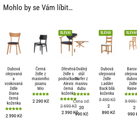
Mohlo by se Vám líbit…
SLEVA!
SLEVA!
SLEVA!
Dubová
Černá
Dřevěná
Oválný
Dubová
Barov
olejovaná
židle z
židle s
stůl
olejovaná
olejov
a
masivního
područkami
Surfer z
židle
dubo
voskovaná
jasanu
Alexis
masivu
Ladder
židle
židle
Mio
černá
dubu
Back bílá
Raine
Diana
koženka
koženka
černá
Hodnocení
Hodnocení
Hodnoce
3 490
Kč
2 290
Kč
Cena od:
3 990
koženka
5
5
4.75
Hodnocení
2
2 690
Kč
20
2
z 5
z 5
z 5
5
890
Kč
2 390
Kč
z 5
Hodnocení
990
Kč
990
2 390
Kč
4.9
z 5