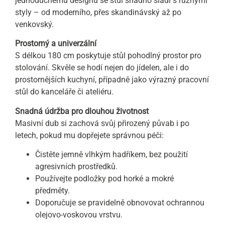
jednoduchému designu se stůl snadno sladí s různými
styly – od moderního, přes skandinávský až po
venkovský.
Prostorný a univerzální
S délkou 180 cm poskytuje stůl pohodlný prostor pro
stolování. Skvěle se hodí nejen do jídelen, ale i do
prostornějších kuchyní, případně jako výrazný pracovní
stůl do kanceláře či ateliéru.
Snadná údržba pro dlouhou životnost
Masivní dub si zachová svůj přirozený půvab i po
letech, pokud mu dopřejete správnou péči:
Čistěte jemně vlhkým hadříkem, bez použití
agresivních prostředků.
Používejte podložky pod horké a mokré
předměty.
Doporučuje se pravidelně obnovovat ochrannou
olejovo-voskovou vrstvu.