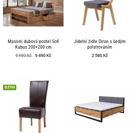
Masivní dubová postel Sofi
Jídelní židle Diran s šedým
Kubus 200×200 cm
polstrováním
9 990
Kč
9 490
Kč
2 580
Kč
SLEVA!