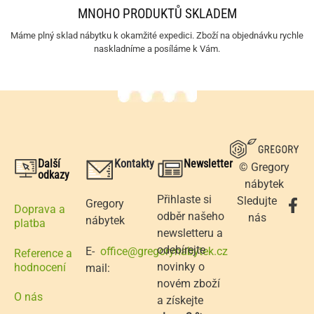
MNOHO PRODUKTŮ SKLADEM
Máme plný sklad nábytku k okamžité expedici. Zboží na objednávku rychle
naskladníme a posíláme k Vám.
Další
Kontakty
Newsletter
© Gregory
odkazy
nábytek
Přihlaste si
Sledujte
Gregory
Doprava a
odběr našeho
nás
nábytek
platba
newsletteru a
odebírejte
E-
office@gregorynabytek.cz
Reference a
novinky o
hodnocení
mail:
novém zboží
O nás
a získejte