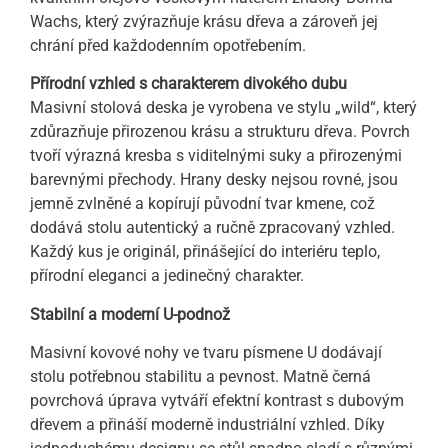
Wachs, který zvýrazňuje krásu dřeva a zároveň jej
chrání před každodenním opotřebením.
Přírodní vzhled s charakterem divokého dubu
Masivní stolová deska je vyrobena ve stylu „wild“, který
zdůrazňuje přirozenou krásu a strukturu dřeva. Povrch
tvoří výrazná kresba s viditelnými suky a přirozenými
barevnými přechody. Hrany desky nejsou rovné, jsou
jemně zvlněné a kopírují původní tvar kmene, což
dodává stolu autentický a ručně zpracovaný vzhled.
Každý kus je originál, přinášející do interiéru teplo,
přírodní eleganci a jedinečný charakter.
Stabilní a moderní U-podnož
Masivní kovové nohy ve tvaru písmene U dodávají
stolu potřebnou stabilitu a pevnost. Matně černá
povrchová úprava vytváří efektní kontrast s dubovým
dřevem a přináší moderně industriální vzhled. Díky