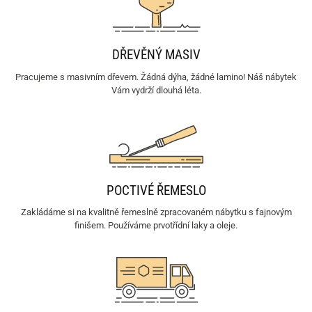
DŘEVĚNÝ MASIV
Pracujeme s masivním dřevem. Žádná dýha, žádné lamino! Náš nábytek
Vám vydrží dlouhá léta.
POCTIVÉ ŘEMESLO
Zakládáme si na kvalitně řemeslně zpracovaném nábytku s fajnovým
finišem. Používáme prvotřídní laky a oleje.