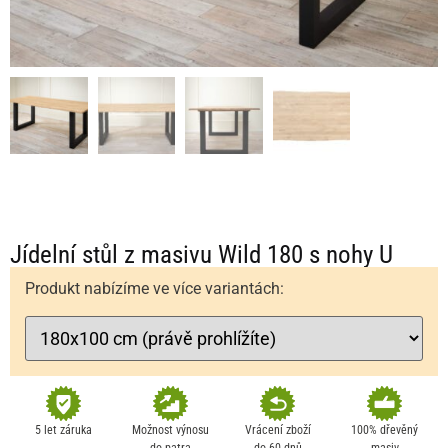
Jídelní stůl z masivu Wild 180 s nohy U
Produkt nabízíme ve více variantách:
5 let záruka
Možnost výnosu
Vrácení zboží
100% dřevěný
do patra
do 60 dnů
masiv