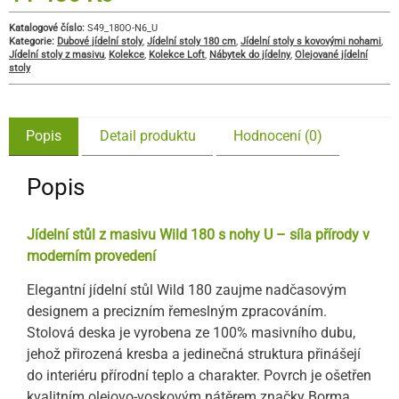
Katalogové číslo:
S49_180O-N6_U
Kategorie:
Dubové jídelní stoly
,
Jídelní stoly 180 cm
,
Jídelní stoly s kovovými nohami
,
Jídelní stoly z masivu
,
Kolekce
,
Kolekce Loft
,
Nábytek do jídelny
,
Olejované jídelní
stoly
Popis
Detail produktu
Hodnocení (0)
Popis
Jídelní stůl z masivu Wild 180 s nohy U – síla přírody v
moderním provedení
Elegantní jídelní stůl Wild 180 zaujme nadčasovým
designem a precizním řemeslným zpracováním.
Stolová deska je vyrobena ze 100% masivního dubu,
jehož přirozená kresba a jedinečná struktura přinášejí
do interiéru přírodní teplo a charakter. Povrch je ošetřen
kvalitním olejovo-voskovým nátěrem značky Borma