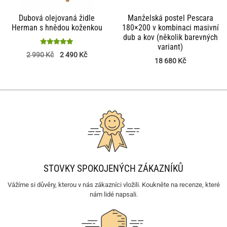
Dubová olejovaná židle
Manželská postel Pescara
Herman s hnědou koženkou
180×200 v kombinaci masivní
dub a kov (několik barevných
variant)
Hodnocení
2 990
Kč
2 490
Kč
18 680
Kč
5
z 5
STOVKY SPOKOJENÝCH ZÁKAZNÍKŮ
Vážíme si důvěry, kterou v nás zákazníci vložili. Koukněte na recenze, které
nám lidé napsali.