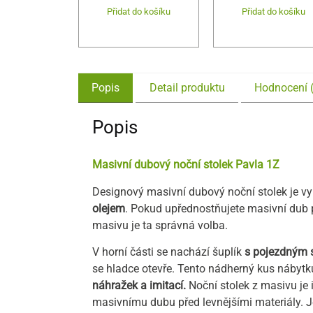
Přidat do košíku
Přidat do košíku
Popis
Detail produktu
Hodnocení 
Popis
Masivní dubový noční stolek Pavla 1Z
Designový masivní dubový noční stolek je v
olejem
. Pokud upřednostňujete masivní dub p
masivu je ta správná volba.
V horní části se nachází šuplík
s
pojezdným 
se hladce otevře
. Tento nádherný kus nábytk
náhražek a imitací.
Noční stolek z masivu je i
masivnímu dubu před levnějšími materiály. 