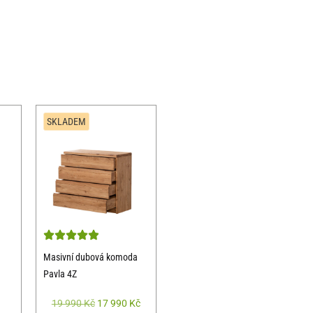
SKLADEM
Masivní dubová komoda
Pavla 4Z
19 990
Kč
17 990
Kč