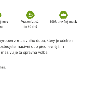
výnosu
Vrácení zboží
100% dřevěný masiv
ra
do 60 dnů
vyroben z masivního dubu, který je ošetřen
ostňujete masivní dub před levnějším
z masivu je ta správná volba.
nás.