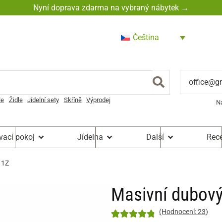
Nyní doprava zdarma na vybraný nábytek →
Čeština
office@g
le
Židle
Jídelní sety
Skříně
Výprodej
N
vací pokoj
Jídelna
Další
Rec
 1Z
Masivní dubový
(Hodnocení:
23
)