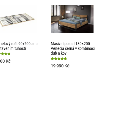
elový rošt 90x200cm s
Masivní postel 180×200
tavením tuhosti
Venecia černá v kombinaci
dub a kov
nocení
500
Kč
Hodnocení
19 990
Kč
4.9
z 5