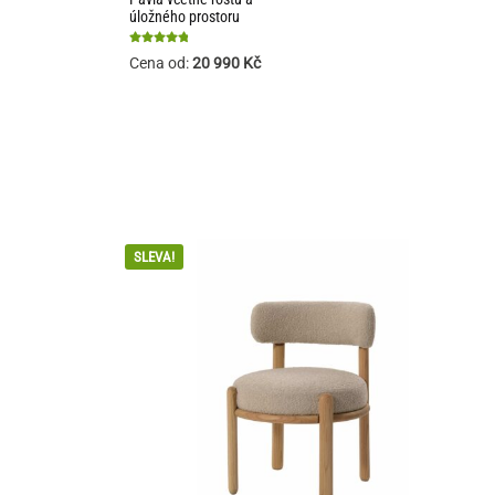
úložného prostoru
Hodnocení
Cena od:
20 990
Kč
4.84
z 5
SLEVA!