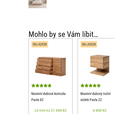
Mohlo by se Vám líbit…
SKLADEM
SKLADEM
Masivní dubová komoda
Masivní dubový noční
Pavla 8Z
stolek Pavla 2Z
24 990
Kč
21 990
Kč
6 490
Kč