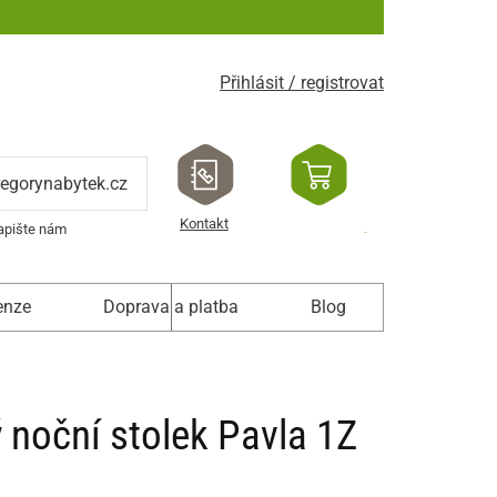
Přihlásit / registrovat
regorynabytek.cz
Kontakt
apište nám
enze
Doprava a platba
Blog
 noční stolek Pavla 1Z