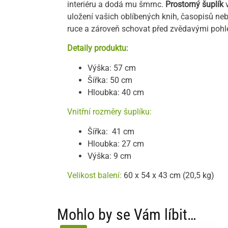
interiéru a dodá mu šmrnc.
Prostorný šuplík
v
uložení vašich oblíbených knih, časopisů neb
ruce a zároveň schovat před zvědavými pohl
Detaily produktu:
Výška: 57 cm
Šířka: 50 cm
Hloubka: 40 cm
Vnitřní rozměry šuplíku:
Šířka: 41 cm
Hloubka: 27 cm
Výška: 9 cm
Velikost balení:
60 x 54 x 43 cm (20,5 kg)
Mohlo by se Vám líbit…