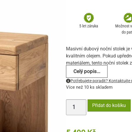
Hodnoceno
23
4.91
z 5 na
základě
hodnocení
5 let záruka
Možnost 
zákazníka
do pat
Masivní dubový noční stolek je 
kvalitním olejem. Pokud upředn
materiálem, tento noční stolek 
Celý popis...
Potřebujete poradit? Kontaktujte 
Více než 10 ks skladem
Přidat do košíku