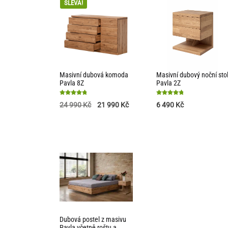
SLEVA!
Masivní dubová komoda
Masivní dubový noční sto
Pavla 8Z
Pavla 2Z
Hodnocení
Hodnocení
24 990
Kč
21 990
Kč
6 490
Kč
4.88
4.85
z 5
z 5
Dubová postel z masivu
Pavla včetně roštu a