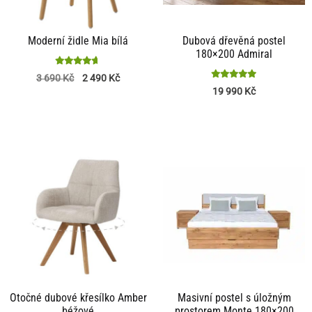
Moderní židle Mia bílá
Dubová dřevěná postel
180×200 Admiral
Hodnocení
3 690
Kč
2 490
Kč
4.63
Hodnocení
19 990
Kč
z 5
4.96
z 5
Otočné dubové křesílko Amber
Masivní postel s úložným
béžové
prostorem Monte 180×200