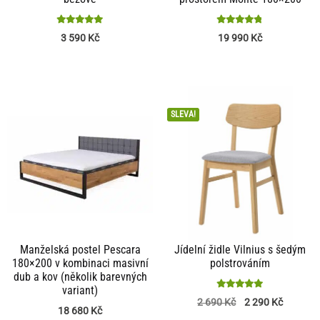
Hodnocení
Hodnocení
3 590
Kč
19 990
Kč
5
4.76
z 5
z 5
SLEVA!
Manželská postel Pescara
Jídelní židle Vilnius s šedým
180×200 v kombinaci masivní
polstrováním
dub a kov (několik barevných
variant)
Hodnocení
2 690
Kč
2 290
Kč
18 680
Kč
5