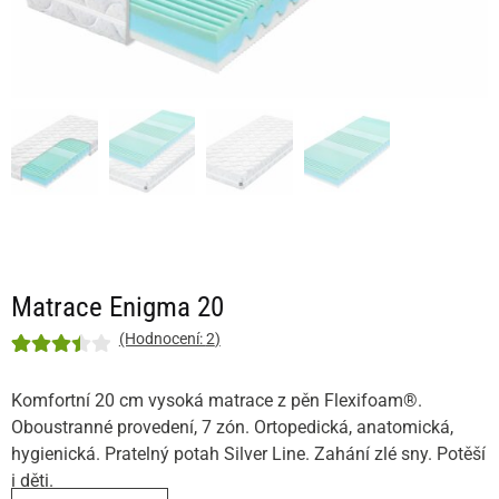
Matrace Enigma 20
(Hodnocení:
2
)
Hodnoceno
2
3.5
z 5
Komfortní 20 cm vysoká matrace z pěn Flexifoam®.
Oboustranné provedení, 7 zón. Ortopedická, anatomická,
na
hygienická. Pratelný potah Silver Line. Zahání zlé sny. Potěší
základě
i děti.
hodnocení