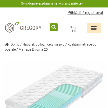
Nyní doprava zdarma na vybraný nábytek →
Přihlásit / registrovat
Domů
/
Nábytek do ložnice z masivu
/
Kvalitní matrace do
postele
/ Matrace Enigma 20