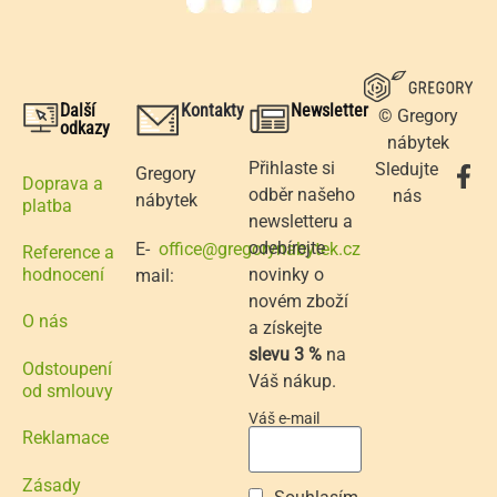
Další
Kontakty
Newsletter
© Gregory
odkazy
nábytek
Přihlaste si
Sledujte
Gregory
Doprava a
odběr našeho
nás
nábytek
platba
newsletteru a
odebírejte
E-
office@gregorynabytek.cz
Reference a
novinky o
hodnocení
mail:
novém zboží
O nás
a získejte
slevu 3 %
na
Odstoupení
Váš nákup.
od smlouvy
Váš e-mail
Reklamace
Zásady
Souhlasím