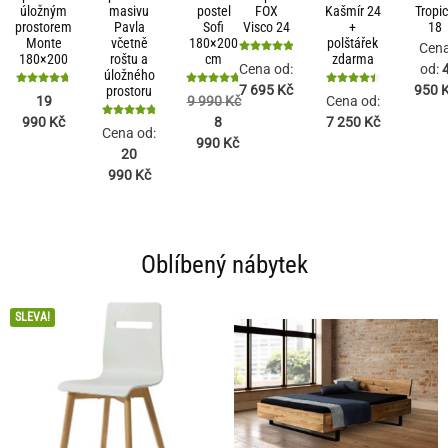
úložným
masivu
postel
FOX
Kašmír 24
Tropi
prostorem
Pavla
Sofi
Visco 24
+
18
Monte
včetně
180×200
polštářek
Cen
180×200
roštu a
cm
zdarma
Hodnocení
od:
Cena od:
úložného
5
950
7 695
Kč
prostoru
z 5
Hodnocení
Hodnocení
Hodnocení
19
9 990
Kč
Cena od:
4.76
4.78
4.5
990
Kč
8
7 250
Kč
z 5
z 5
z 5
Hodnocení
Cena od:
4.84
990
Kč
20
z 5
990
Kč
Oblíbený nábytek
SLEVA!