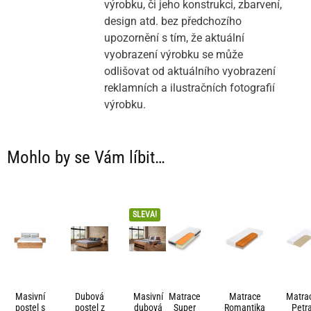
výrobku, či jeho konstrukci, zbarvení,
design atd. bez předchozího
upozornění s tím, že aktuální
vyobrazení výrobku se může
odlišovat od aktuálního vyobrazení
reklamních a ilustračních fotografií
výrobku.
Mohlo by se Vám líbit…
SLEVA!
Masivní
Dubová
Masivní
Matrace
Matrace
Matra
postel s
postel z
dubová
Super
Romantika
Petr