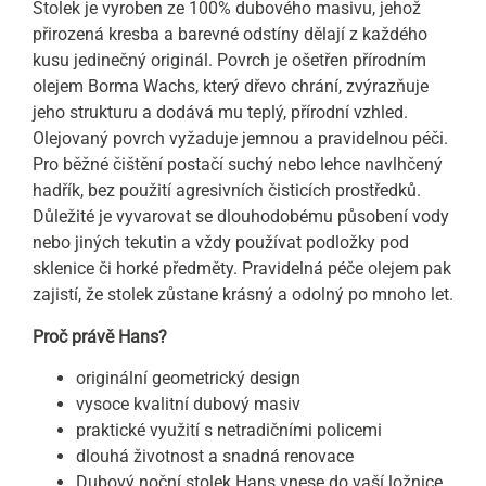
Stolek je vyroben ze 100% dubového masivu, jehož
přirozená kresba a barevné odstíny dělají z každého
kusu jedinečný originál. Povrch je ošetřen přírodním
olejem Borma Wachs, který dřevo chrání, zvýrazňuje
jeho strukturu a dodává mu teplý, přírodní vzhled.
Olejovaný povrch vyžaduje jemnou a pravidelnou péči.
Pro běžné čištění postačí suchý nebo lehce navlhčený
hadřík, bez použití agresivních čisticích prostředků.
Důležité je vyvarovat se dlouhodobému působení vody
nebo jiných tekutin a vždy používat podložky pod
sklenice či horké předměty. Pravidelná péče olejem pak
zajistí, že stolek zůstane krásný a odolný po mnoho let.
Proč právě Hans?
originální geometrický design
vysoce kvalitní dubový masiv
praktické využití s netradičními policemi
dlouhá životnost a snadná renovace
Dubový noční stolek Hans vnese do vaší ložnice