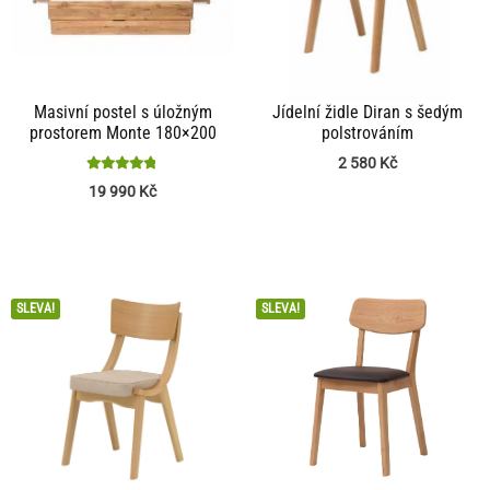
Masivní postel s úložným
Jídelní židle Diran s šedým
prostorem Monte 180×200
polstrováním
2 580
Kč
Hodnocení
19 990
Kč
4.76
z 5
SLEVA!
SLEVA!