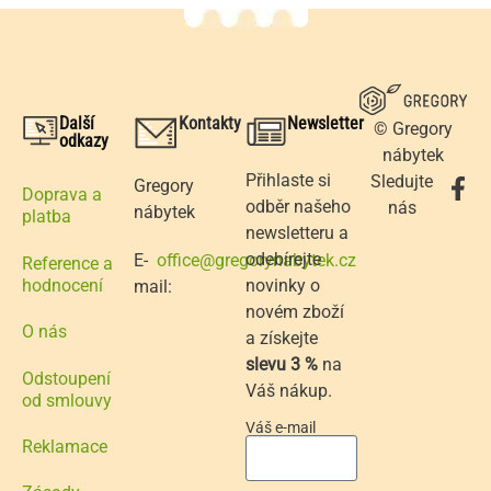
Další
Kontakty
Newsletter
© Gregory
odkazy
nábytek
Přihlaste si
Sledujte
Gregory
Doprava a
odběr našeho
nás
nábytek
platba
newsletteru a
odebírejte
E-
office@gregorynabytek.cz
Reference a
novinky o
hodnocení
mail:
novém zboží
O nás
a získejte
slevu 3 %
na
Odstoupení
Váš nákup.
od smlouvy
Váš e-mail
Reklamace