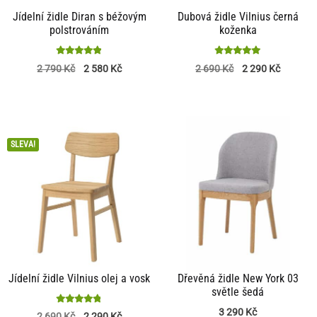
Jídelní židle Diran s béžovým
Dubová židle Vilnius černá
polstrováním
koženka
Hodnocení
Hodnocení
2 790
Kč
2 580
Kč
2 690
Kč
2 290
Kč
4.85
5
z 5
z 5
SLEVA!
Jídelní židle Vilnius olej a vosk
Dřevěná židle New York 03
světle šedá
3 290
Kč
Hodnocení
2 690
Kč
2 290
Kč