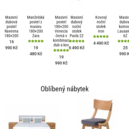
Masivní
Manželská
Masivní
Masivní
Kovový
Masiv
dubová
postel z
postel
dubový
noční
dubo
postel
masivu
180×200
noční
stolek
komo
Ravenna
180×200
Venecia
stolek
Iron
Lausa
180×200
Zara
černá v
Pavla 2Z
6Z
kombinaci
Hodnocení
16
4 490
Kč
dub a kov
4.88
Hodnocení
Hodnocení
Hodnoce
990
Kč
19
6 490
Kč
25
z 5
5
4.85
4.89
480
Kč
990
z 5
z 5
z 5
Hodnocení
19
4.9
990
Kč
z 5
Oblíbený nábytek