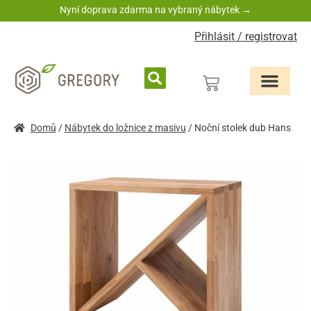
Nyní doprava zdarma na vybraný nábytek →
Přihlásit / registrovat
Domů
/
Nábytek do ložnice z masivu
/ Noční stolek dub Hans