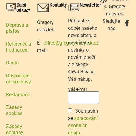
Další
Kontakty
Newsletter
© Gregory
odkazy
nábytek
Přihlaste si
Sledujte
Gregory
Doprava a
odběr našeho
nás
nábytek
platba
newsletteru a
odebírejte
E-
office@gregorynabytek.cz
Reference a
novinky o
hodnocení
mail:
novém zboží
O nás
a získejte
slevu 3 %
na
Odstoupení
Váš nákup.
od smlouvy
Váš e-mail
Reklamace
Zásady
Souhlasím
cookies
se
zpracování
osobních
Zásady
ochrany
údajů