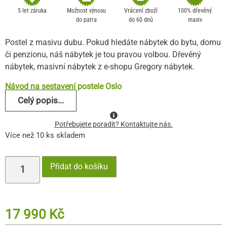
základě
5 let záruka
Možnost výnosu
Vrácení zboží
100% dřevěný
hodnocení
do patra
do 60 dnů
masiv
zákazníka
Postel z masivu dubu. Pokud hledáte nábytek do bytu, domu
či penzionu, náš nábytek je tou pravou volbou. Dřevěný
nábytek, masivní nábytek z e-shopu Gregory nábytek.
Návod na sestavení postele Oslo
Celý popis...
Potřebujete poradit? Kontaktujte nás.
Více než 10 ks skladem
Přidat do košíku
17 990
Kč