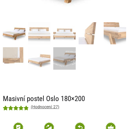
Masivní postel Oslo 180×200
(Hodnocení:
27
)
Hodnoceno
27
4.93
z 5 na