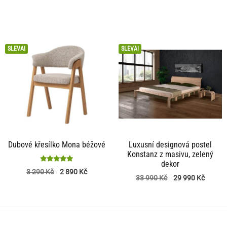
SLEVA!
SLEVA!
Dubové křesílko Mona béžové
Luxusní designová postel
Konstanz z masivu, zelený
dekor
Hodnocení
3 290
Kč
2 890
Kč
33 990
Kč
29 990
Kč
5
z 5