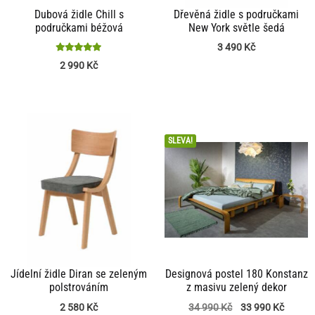
Dubová židle Chill s
Dřevěná židle s područkami
područkami béžová
New York světle šedá
3 490
Kč
Hodnocení
2 990
Kč
5
z 5
SLEVA!
Jídelní židle Diran se zeleným
Designová postel 180 Konstanz
polstrováním
z masivu zelený dekor
2 580
Kč
34 990
Kč
33 990
Kč