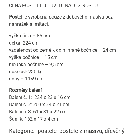
CENA POSTELE JE UVEDENA BEZ ROŠTU.
Postel
je vyrobena pouze z dubového masivu bez
náhražek a imitací
.
výška čela – 85 cm
délka- 224 cm
vzdálenost od země k dolní hraně bočnice – 24 cm
výška bočnice – 15 cm
hloubka bočnice – 9,5 cm
nosnost- 230 kg
nohy – 11×9 cm
Rozměry balení
Balení č. 1: 224 x 23 x 16 cm
Balení č. 2: 203 x 24 x 21 cm
Balení č. 3: 61 x 31 x 22 cm
Šuplík: 162 x 17 x 4 cm
Kategorie: postele, postele z masivu, dřevěný