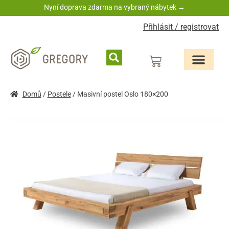
Nyní doprava zdarma na vybraný nábytek →
Přihlásit / registrovat
Domů
/
Postele
/ Masivní postel Oslo 180×200