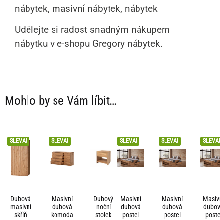
nábytek, masivní nábytek, nábytek
Udělejte si radost snadným nákupem
nábytku v e-shopu Gregory nábytek.
Mohlo by se Vám líbit…
SLEVA!
SLEVA!
SLEVA!
SLEVA!
SLEVA!
Dubová
Masivní
Dubový
Masivní
Masivní
Masiv
masivní
dubová
noční
dubová
dubová
dubo
skříň
komoda
stolek
postel
postel
poste