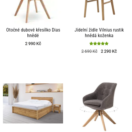
Otočné dubové křesílko Dias
Jídelní židle Vilnius rustik
hnědé
hnědá koženka
2 990
Kč
Hodnocení
2 690
Kč
2 290
Kč
5
z 5