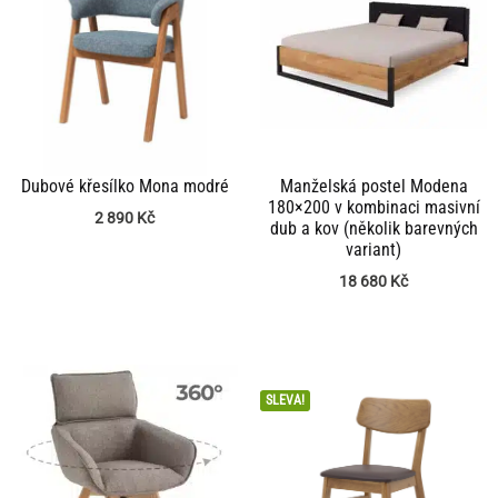
Dubové křesílko Mona modré
Manželská postel Modena
180×200 v kombinaci masivní
2 890
Kč
dub a kov (několik barevných
variant)
18 680
Kč
SLEVA!