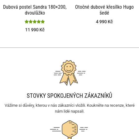
Dubová postel Sandra 180×200,
Otočné dubové křesílko Hugo
dvoulůžko
šedé
4 990
Kč
Hodnocení
11 990
Kč
5
z 5
STOVKY SPOKOJENÝCH ZÁKAZNÍKŮ
Vážíme si důvěry, kterou v nás zákazníci vložili. Koukněte na recenze, které
nám lidé napsali.