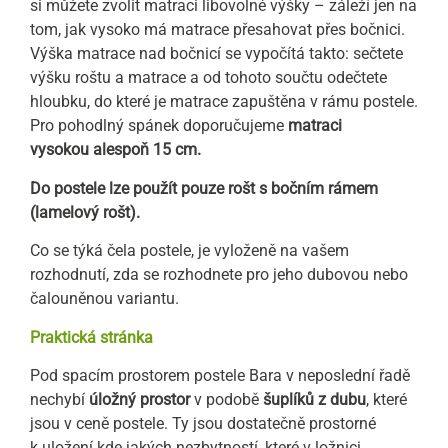
si můžete zvolit matraci libovolné výšky – záleží jen na
tom, jak vysoko má matrace přesahovat přes bočnici.
Výška matrace nad bočnicí se vypočítá takto: sečtete
výšku roštu a matrace a od tohoto součtu odečtete
hloubku, do které je matrace zapuštěna v rámu postele.
Pro pohodlný spánek doporučujeme
matraci
vysokou alespoň 15 cm.
Do postele lze použít pouze rošt s bočním rámem
(lamelový rošt).
Co se týká čela postele, je vyloženě na vašem
rozhodnutí, zda se rozhodnete pro jeho dubovou nebo
čalouněnou variantu.
Praktická stránka
Pod spacím prostorem postele Bara v neposlední řadě
nechybí
úložný prostor
v podobě
šuplíků z dubu
, které
jsou v ceně postele. Ty jsou dostatečně prostorné
k uložení kde jakých nezbytností, které v ložnici