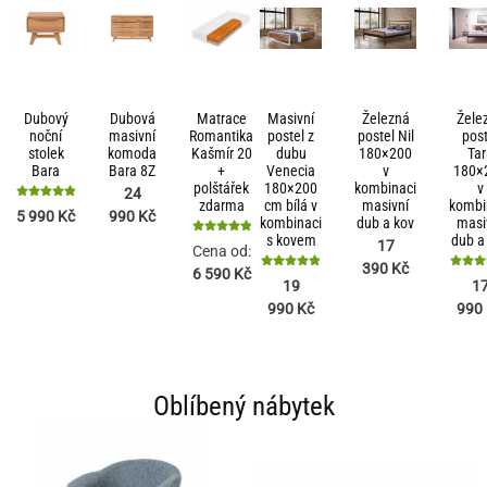
Dubový
Dubová
Matrace
Masivní
Železná
Žele
noční
masivní
Romantika
postel z
postel Nil
post
stolek
komoda
Kašmír 20
dubu
180×200
Tar
Bara
Bara 8Z
+
Venecia
v
180×
polštářek
180×200
kombinaci
v
24
zdarma
cm bílá v
masivní
kombi
Hodnocení
990
Kč
5 990
Kč
kombinaci
dub a kov
masi
5
s kovem
dub a
z 5
Hodnocení
17
Cena od:
5
390
Kč
6 590
Kč
z 5
Hodnocení
Hodno
19
1
4.91
4.8
990
Kč
990
z 5
z 5
Oblíbený nábytek