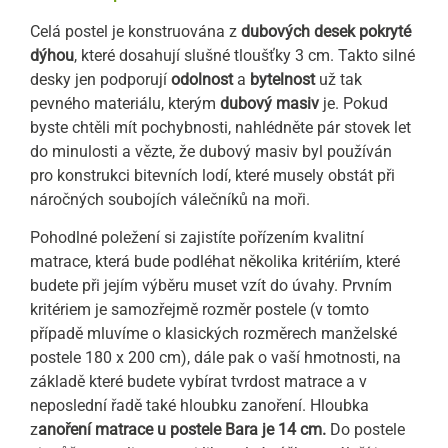
Celá postel je konstruována z
dubových desek pokryté
dýhou
, které dosahují slušné tloušťky 3 cm. Takto silné
desky jen podporují
odolnost
a
bytelnost
už tak
pevného materiálu, kterým
dubový masiv
je. Pokud
byste chtěli mít pochybnosti, nahlédněte pár stovek let
do minulosti a vězte, že dubový masiv byl používán
pro konstrukci bitevních lodí, které musely obstát při
náročných soubojích válečníků na moři.
Pohodlné poležení si zajistíte pořízením kvalitní
matrace, která bude podléhat několika kritériím, které
budete při jejím výběru muset vzít do úvahy. Prvním
kritériem je samozřejmě rozměr postele (v tomto
případě mluvíme o klasických rozměrech manželské
postele 180 x 200 cm), dále pak o vaší hmotnosti, na
základě které budete vybírat tvrdost matrace a v
neposlední řadě také hloubku zanoření. Hloubka
z
anoření matrace u postele Bara je 14 cm.
Do postele