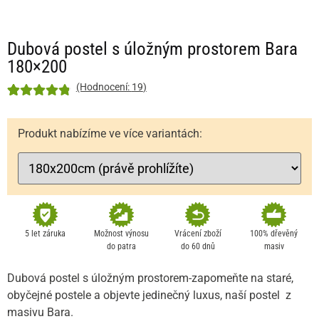
Dubová postel s úložným prostorem Bara
180×200
(Hodnocení:
19
)
Hodnoceno
19
4.89
z 5 na
Produkt nabízíme ve více variantách:
základě
hodnocení
zákazníka
5 let záruka
Možnost výnosu
Vrácení zboží
100% dřevěný
do patra
do 60 dnů
masiv
Dubová postel s úložným prostorem-zapomeňte na staré,
obyčejné postele a objevte jedinečný luxus, naší postel z
masivu Bara.