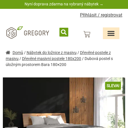
Nyní doprava zdarma na vybraný nábytek →
Přihlásit / registrovat
Domů
/
Nábytek do ložnice z masivu
/
Dřevěné postele z
masivu
/
Dřevěné masivní postele 180x200
/ Dubová postel s
úložným prostorem Bara 180×200
SLEVA!