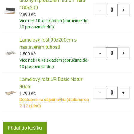
úložným prostorem Bara / Tera
180x200
-
+
2 890
Kč
Více než 10 ks skladem (doručíme do
10 pracovních dní)
Lamelový rošt 90x200cm s
nastavením tuhosti
-
+
1 500
Kč
Více než 10 ks skladem (doručíme do
10 pracovních dní)
Lamelový rošt UR Basic Natur
90cm
-
+
1 790
Kč
Dostupné na objednávku (dodáme do
2-12 týdnů)
Přidat do košíku