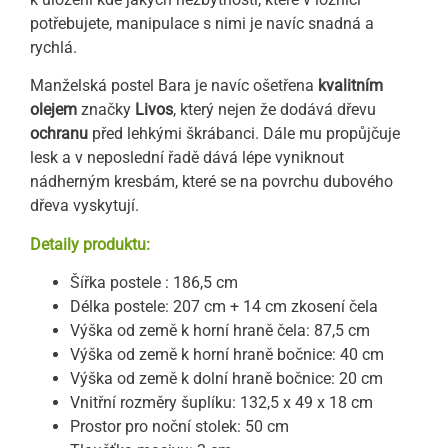
potřebujete, manipulace s nimi je navíc snadná a
rychlá.
Manželská postel Bara je navíc ošetřena
kvalitním
olejem
značky
Livos
, který nejen že dodává dřevu
ochranu
před lehkými škrábanci. Dále mu propůjčuje
lesk a v neposlední řadě dává lépe vyniknout
nádherným kresbám, které se na povrchu dubového
dřeva vyskytují.
Detaily produktu:
Šířka postele : 186,5 cm
Délka postele: 207 cm + 14 cm zkosení čela
Výška od země k horní hraně čela: 87,5 cm
Výška od země k horní hraně bočnice: 40 cm
Výška od země k dolní hraně bočnice: 20 cm
Vnitřní rozměry šuplíku: 132,5 x 49 x 18 cm
Prostor pro noční stolek: 50 cm