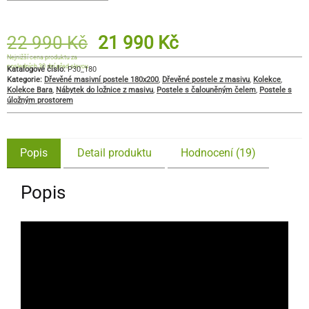
22 990
Kč
21 990
Kč
Nejnižší cena produktu za
posledních 30 dní před slevou
Katalogové číslo:
P30_180
Kategorie:
Dřevěné masivní postele 180x200
,
Dřevěné postele z masivu
,
Kolekce
,
Kolekce Bara
,
Nábytek do ložnice z masivu
,
Postele s čalouněným čelem
,
Postele s
úložným prostorem
Popis
Detail produktu
Hodnocení (19)
Popis