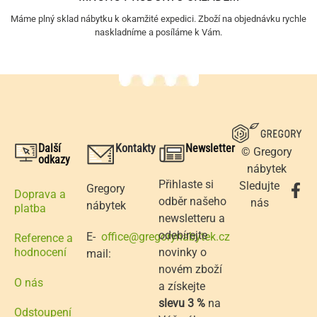
Máme plný sklad nábytku k okamžité expedici. Zboží na objednávku rychle
naskladníme a posíláme k Vám.
Další
Kontakty
Newsletter
© Gregory
odkazy
nábytek
Přihlaste si
Sledujte
Gregory
Doprava a
odběr našeho
nás
nábytek
platba
newsletteru a
odebírejte
E-
office@gregorynabytek.cz
Reference a
novinky o
hodnocení
mail:
novém zboží
O nás
a získejte
slevu 3 %
na
Odstoupení